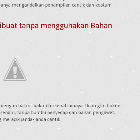
hanya mengandalkan penampilan cantik dan kostum
 dibuat tanpa menggunakan Bahan
du dengan bakmi-bakmi terkenal lainnya. Udah gitu bakmi
sendiri, tanpa bumbu penyedap dan bahan pengawet.
g meracik janda-janda cantik.