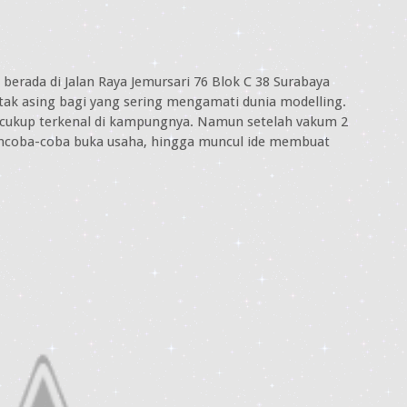
berada di Jalan Raya Jemursari 76 Blok C 38 Surabaya
 tak asing bagi yang sering mengamati dunia modelling.
l cukup terkenal di kampungnya. Namun setelah vakum 2
mencoba-coba buka usaha, hingga muncul ide membuat