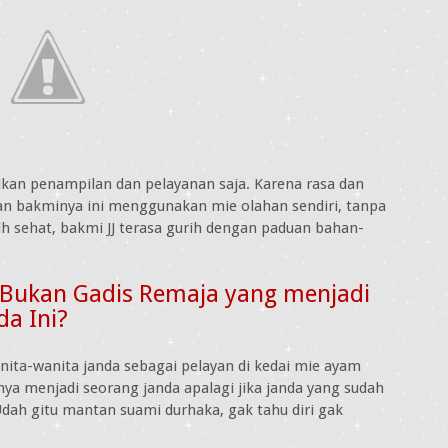
kan penampilan dan pelayanan saja. Karena rasa dan
kan bakminya ini menggunakan mie olahan sendiri, tanpa
h sehat, bakmi JJ terasa gurih dengan paduan bahan-
Bukan Gadis Remaja yang menjadi
da Ini?
wanita-wanita janda sebagai pelayan di kedai mie ayam
sanya menjadi seorang janda apalagi jika janda yang sudah
dah gitu mantan suami durhaka, gak tahu diri gak