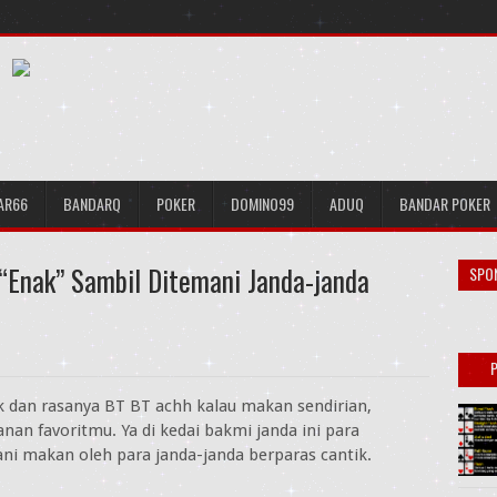
AR66
BANDARQ
POKER
DOMINO99
ADUQ
BANDAR POKER
“Enak” Sambil Ditemani Janda-janda
SPO
k dan rasanya BT BT achh kalau makan sendirian,
an favoritmu. Ya di kedai bakmi janda ini para
ani makan oleh para janda-janda berparas cantik.