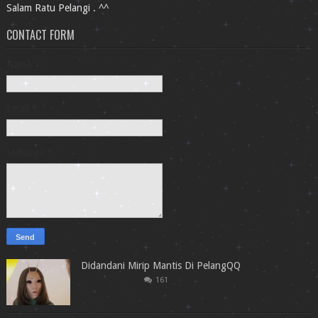
Salam Ratu Pelangi . ^^
CONTACT FORM
Name
Email
*
Message
*
Didandani Mirip Mantis Di PelangQQ
161