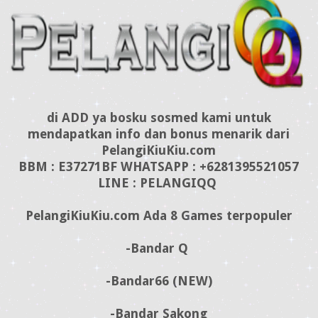
di ADD ya bosku sosmed kami untuk
mendapatkan info dan bonus menarik dari
PelangiKiuKiu.com
BBM : E37271BF WHATSAPP : +6281395521057
LINE : PELANGIQQ
PelangiKiuKiu.com Ada 8 Games terpopuler
-Bandar Q
-Bandar66 (NEW)
-Bandar Sakong