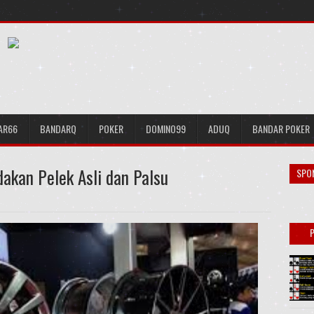
AR66
BANDARQ
POKER
DOMINO99
ADUQ
BANDAR POKER
kan Pelek Asli dan Palsu
SPO