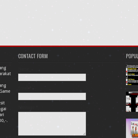
CONTACT FORM
POPU
Yang
Name
arakat
Yang
Email
*
 Game
sit
Message
*
agai
ari
0,-.