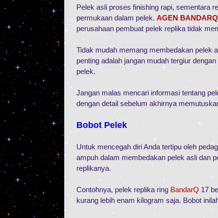
Pelek asli proses finishing rapi, sementara 
permukaan dalam pelek.
AGEN BANDARQ
perusahaan pembuat pelek replika tidak mem
Tidak mudah memang membedakan pelek asli d
penting adalah jangan mudah tergiur dengan
pelek.
Jangan malas mencari informasi tentang pel
dengan detail sebelum akhirnya memutuska
Bobot Pelek
Untuk mencegah diri Anda tertipu oleh peda
ampuh dalam membedakan pelek asli dan pele
replikanya.
Contohnya, pelek replika ring
BandarQ
17 be
kurang lebih enam kilogram saja. Bobot inilah