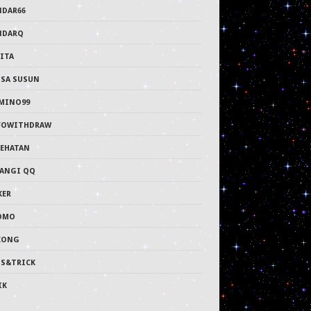
NDAR66
NDARQ
ITA
PSA SUSUN
MINO99
FOWITHDRAW
SEHATAN
LANGI QQ
KER
OMO
KONG
PS&TRICK
IK