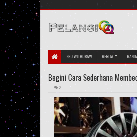
INFO WITHDRAW
BERITA
BAND
Begini Cara Sederhana Membeda
0