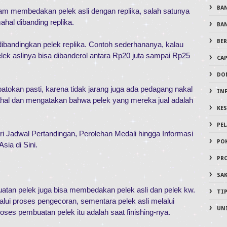
BA
am membedakan pelek asli dengan replika, salah satunya
ahal dibanding replika.
BA
BER
dibandingkan pelek replika. Contoh sederhananya, kalau
elek aslinya bisa dibanderol antara Rp20 juta sampai Rp25
CA
DO
atokan pasti, karena tidak jarang juga ada pedagang nakal
IN
ahal dan mengatakan bahwa pelek yang mereka jual adalah
KE
PE
ri Jadwal Pertandingan, Perolehan Medali hingga Informasi
PO
sia di Sini.
PR
SA
uatan pelek juga bisa membedakan pelek asli dan pelek kw.
TI
lalui proses pengecoran, sementara pelek asli melalui
UN
oses pembuatan pelek itu adalah saat finishing-nya.