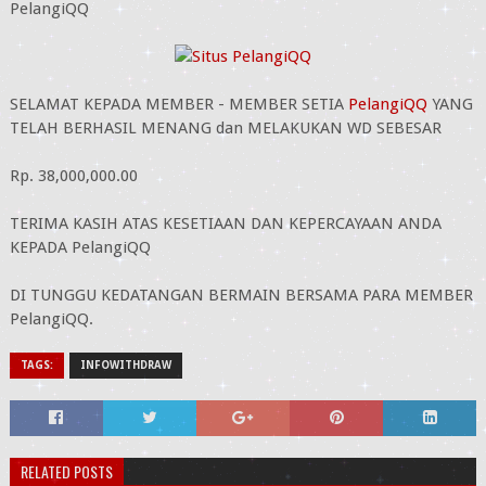
PelangiQQ
SELAMAT KEPADA MEMBER - MEMBER SETIA
PelangiQQ
YANG
TELAH BERHASIL MENANG dan MELAKUKAN WD SEBESAR
Rp. 38,000,000.00
TERIMA KASIH ATAS KESETIAAN DAN KEPERCAYAAN ANDA
KEPADA PelangiQQ
DI TUNGGU KEDATANGAN BERMAIN BERSAMA PARA MEMBER
PelangiQQ.
TAGS:
INFOWITHDRAW
RELATED POSTS