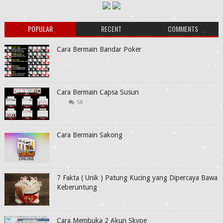
POPULAR
RECENT
COMMENTS
Cara Bermain Bandar Poker
Cara Bermain Capsa Susun
58
Cara Bermain Sakong
7 Fakta ( Unik ) Patung Kucing yang Dipercaya Bawa
Keberuntung
Cara Membuka 2 Akun Skype