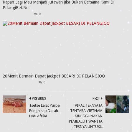
Kapan Lagi Mau Menjadi Jutawan Jika Bukan Bersama Kami Di
PelangiBet.Net
0
20Menit Bermain Dapat Jackpot BESAR! DI PELANGIQQ
0
PREVIOUS
NEXT
Tsetse Lalat Purba
VIRAL TERNYATA
Penghisap Darah
TENTARA VIETNAM
Dari Afrika
MNEGGUNAKAN
PEMBALUT WANITA
, TERNYA UNTUK!!!