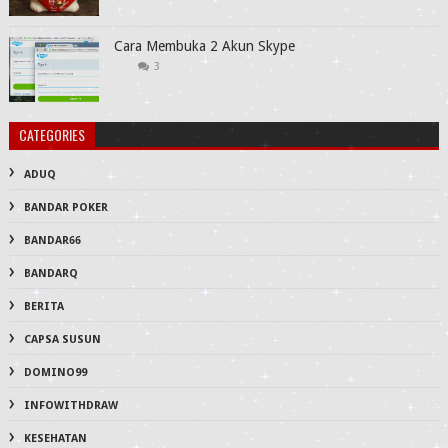
Cara Membuka 2 Akun Skype
3
CATEGORIES
ADUQ
BANDAR POKER
BANDAR66
BANDARQ
BERITA
CAPSA SUSUN
DOMINO99
INFOWITHDRAW
KESEHATAN