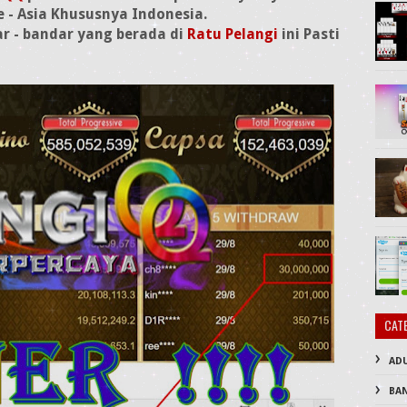
 - Asia Khususnya Indonesia.
r - bandar yang berada di
Ratu Pelangi
ini Pasti
CAT
AD
BA