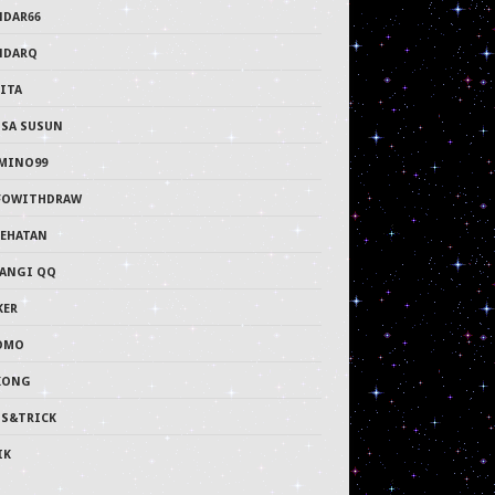
NDAR66
NDARQ
ITA
PSA SUSUN
MINO99
FOWITHDRAW
SEHATAN
LANGI QQ
KER
OMO
KONG
PS&TRICK
IK