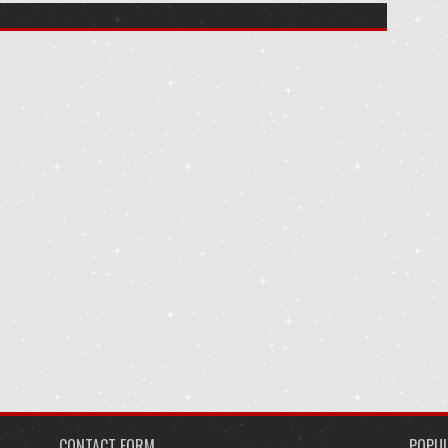
CONTACT FORM
POPU