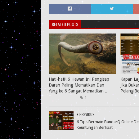
RELATED POSTS
Hati-hati! 6 Hewan Ini Pengisap
Kapan La
Darah Paling Mematikan Dan
Jika Buka
Yang ke 6 Sangat Mematikan ..
PelangiBe
1
PREVIOUS
6 Tips Bermain BandarQ Online D
Keuntungan Berlipat