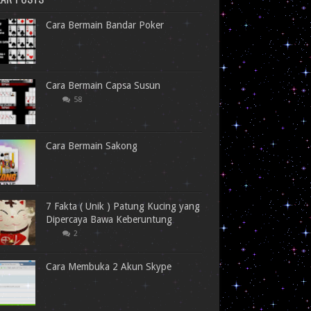
Cara Bermain Bandar Poker
Cara Bermain Capsa Susun
58
Cara Bermain Sakong
7 Fakta ( Unik ) Patung Kucing yang
Dipercaya Bawa Keberuntung
2
Cara Membuka 2 Akun Skype