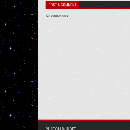
POST A COMMENT
No comments
CUSTOM WIDGET