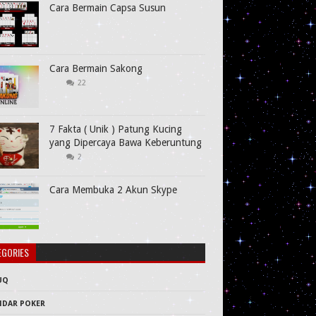
Cara Bermain Capsa Susun
Cara Bermain Sakong
22
7 Fakta ( Unik ) Patung Kucing
yang Dipercaya Bawa Keberuntung
2
Cara Membuka 2 Akun Skype
EGORIES
UQ
NDAR POKER