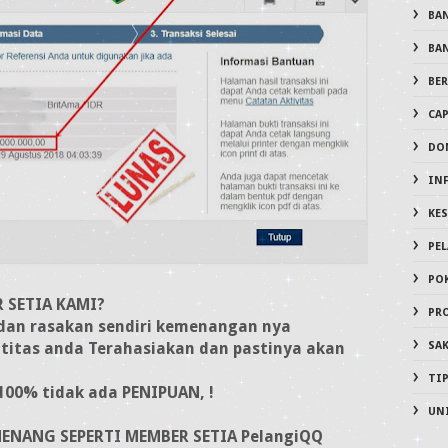
BA
BA
BER
CA
DO
IN
KE
PE
PO
 SETIA KAMI?
PR
dan rasakan sendiri kemenangan nya
ntitas anda Terahasiakan dan pastinya akan
SA
TI
100% tidak ada PENIPUAN, !
UN
 MENANG SEPERTI MEMBER SETIA PelangiQQ