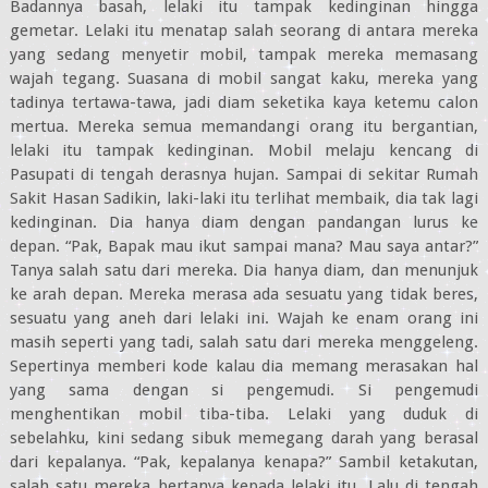
Badannya basah, lelaki itu tampak kedinginan hingga
gemetar. Lelaki itu menatap salah seorang di antara mereka
yang sedang menyetir mobil, tampak mereka memasang
wajah tegang. Suasana di mobil sangat kaku, mereka yang
tadinya tertawa-tawa, jadi diam seketika kaya ketemu calon
mertua. Mereka semua memandangi orang itu bergantian,
lelaki itu tampak kedinginan. Mobil melaju kencang di
Pasupati di tengah derasnya hujan. Sampai di sekitar Rumah
Sakit Hasan Sadikin, laki-laki itu terlihat membaik, dia tak lagi
kedinginan. Dia hanya diam dengan pandangan lurus ke
depan. “Pak, Bapak mau ikut sampai mana? Mau saya antar?”
Tanya salah satu dari mereka. Dia hanya diam, dan menunjuk
ke arah depan. Mereka merasa ada sesuatu yang tidak beres,
sesuatu yang aneh dari lelaki ini. Wajah ke enam orang ini
masih seperti yang tadi, salah satu dari mereka menggeleng.
Sepertinya memberi kode kalau dia memang merasakan hal
yang sama dengan si pengemudi. Si pengemudi
menghentikan mobil tiba-tiba. Lelaki yang duduk di
sebelahku, kini sedang sibuk memegang darah yang berasal
dari kepalanya. “Pak, kepalanya kenapa?” Sambil ketakutan,
salah satu mereka bertanya kepada lelaki itu. Lalu di tengah