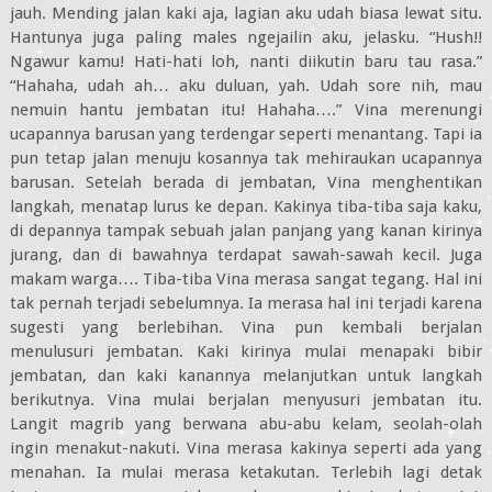
jauh. Mending jalan kaki aja, lagian aku udah biasa lewat situ.
Hantunya juga paling males ngejailin aku, jelasku. “Hush!!
Ngawur kamu! Hati-hati loh, nanti diikutin baru tau rasa.”
“Hahaha, udah ah… aku duluan, yah. Udah sore nih, mau
nemuin hantu jembatan itu! Hahaha….” Vina merenungi
ucapannya barusan yang terdengar seperti menantang. Tapi ia
pun tetap jalan menuju kosannya tak mehiraukan ucapannya
barusan. Setelah berada di jembatan, Vina menghentikan
langkah, menatap lurus ke depan. Kakinya tiba-tiba saja kaku,
di depannya tampak sebuah jalan panjang yang kanan kirinya
jurang, dan di bawahnya terdapat sawah-sawah kecil. Juga
makam warga…. Tiba-tiba Vina merasa sangat tegang. Hal ini
tak pernah terjadi sebelumnya. Ia merasa hal ini terjadi karena
sugesti yang berlebihan. Vina pun kembali berjalan
menulusuri jembatan. Kaki kirinya mulai menapaki bibir
jembatan, dan kaki kanannya melanjutkan untuk langkah
berikutnya. Vina mulai berjalan menyusuri jembatan itu.
Langit magrib yang berwana abu-abu kelam, seolah-olah
ingin menakut-nakuti. Vina merasa kakinya seperti ada yang
menahan. Ia mulai merasa ketakutan. Terlebih lagi detak