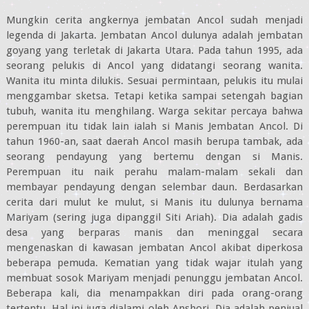
Mungkin cerita angkernya jembatan Ancol sudah menjadi
legenda di Jakarta. Jembatan Ancol dulunya adalah jembatan
goyang yang terletak di Jakarta Utara. Pada tahun 1995, ada
seorang pelukis di Ancol yang didatangi seorang wanita.
Wanita itu minta dilukis. Sesuai permintaan, pelukis itu mulai
menggambar sketsa. Tetapi ketika sampai setengah bagian
tubuh, wanita itu menghilang. Warga sekitar percaya bahwa
perempuan itu tidak lain ialah si Manis Jembatan Ancol. Di
tahun 1960-an, saat daerah Ancol masih berupa tambak, ada
seorang pendayung yang bertemu dengan si Manis.
Perempuan itu naik perahu malam-malam sekali dan
membayar pendayung dengan selembar daun. Berdasarkan
cerita dari mulut ke mulut, si Manis itu dulunya bernama
Mariyam (sering juga dipanggil Siti Ariah). Dia adalah gadis
desa yang berparas manis dan meninggal secara
mengenaskan di kawasan jembatan Ancol akibat diperkosa
beberapa pemuda. Kematian yang tidak wajar itulah yang
membuat sosok Mariyam menjadi penunggu jembatan Ancol.
Beberapa kali, dia menampakkan diri pada orang-orang
tertentu. Hal ini juga dialami oleh Anshori. Dia adalah penjual