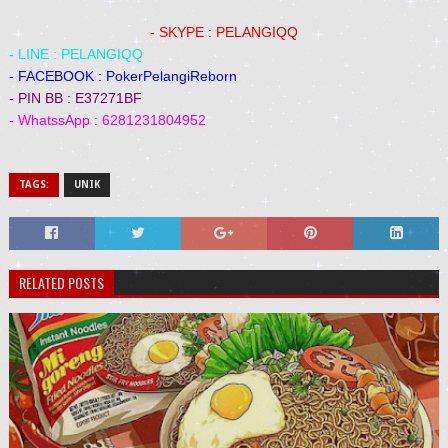
- SKYPE : PELANGIQQ
- LINE : PELANGIQQ
- FACEBOOK : PokerPelangiReborn
- PIN BB : E37271BF
- WhatssApp : 6281231804952
TAGS:
UNIK
RELATED POSTS