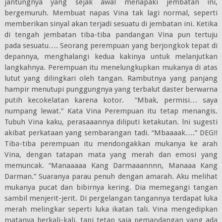
jantungnya yang sejak awal menapaki jembatan ini,
bergemuruh. Membuat napas Vina tak lagi normal, seperti
memberikan sinyal akan terjadi sesuatu di jembatan ini. Ketika
di tengah jembatan tiba-tiba pandangan Vina pun tertuju
pada sesuatu…. Seorang perempuan yang berjongkok tepat di
depannya, menghalangi kedua kakinya untuk melanjutkan
langkahnya. Perempuan itu menelungkupkan mukanya di atas
lutut yang dilingkari oleh tangan. Rambutnya yang panjang
hampir menutupi punggungnya yang terbalut daster berwarna
putih kecokelatan karena kotor. “Mbak, permisi… saya
numpang lewat.” Kata Vina Perempuan itu tetap menangis.
Tubuh Vina kaku, perasaaannya diliputi ketakutan. lni sugesti
akibat perkataan yang sembarangan tadi. “Mbaaaak….” DEG!!
Tiba-tiba perempuan itu mendongakkan mukanya ke arah
Vina, dengan tatapan mata yang merah dan emosi yang
memuncak. “Manaaaaa Kang Darmaaannnn, Manaaa Kang
Darman.” Suaranya parau penuh dengan amarah. Aku melihat
mukanya pucat dan bibirnya kering. Dia memegangi tangan
sambil menjerit-jerit. Di pergelangan tangannya terdapat luka
merah melingkar seperti luka ikatan tali. Vina mengedipkan
matanya berkali-kali, tapi tetap saja pemandangan yang ada