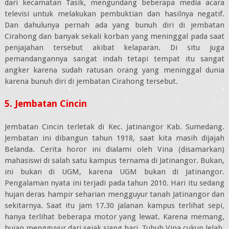
dari kecamatan Tasik, mengundang beberapa media acara
televisi untuk melakukan pembuktian dan hasilnya negatif.
Dan dahulunya pernah ada yang bunuh diri di jembatan
Cirahong dan banyak sekali korban yang meninggal pada saat
penjajahan tersebut akibat kelaparan. Di situ juga
pemandangannya sangat indah tetapi tempat itu sangat
angker karena sudah ratusan orang yang meninggal dunia
karena bunuh diri di jembatan Cirahong tersebut.
5. Jembatan Cincin
Jembatan Cincin terletak di Kec. Jatinangor Kab. Sumedang.
Jembatan ini dibangun tahun 1918, saat kita masih dijajah
Belanda. Cerita horor ini dialami oleh Vina (disamarkan)
mahasiswi di salah satu kampus ternama di Jatinangor. Bukan,
ini bukan di UGM, karena UGM bukan di Jatinangor.
Pengalaman nyata ini terjadi pada tahun 2010. Hari itu sedang
hujan deras hampir seharian mengguyur tanah Jatinangor dan
sekitarnya. Saat itu jam 17.30 jalanan kampus terlihat sepi,
hanya terlihat beberapa motor yang lewat. Karena memang,
hujan mengguyur dari sejak siang hari. Tubuh Vina cukup lelah,