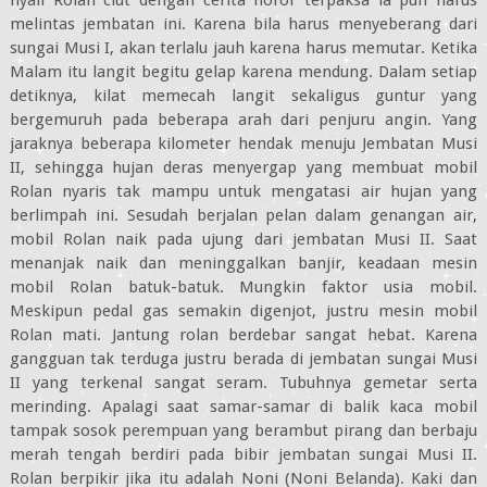
nyali Rolan ciut dengan cerita horor terpaksa ia pun harus
melintas jembatan ini. Karena bila harus menyeberang dari
sungai Musi I, akan terlalu jauh karena harus memutar. Ketika
Malam itu langit begitu gelap karena mendung. Dalam setiap
detiknya, kilat memecah langit sekaligus guntur yang
bergemuruh pada beberapa arah dari penjuru angin. Yang
jaraknya beberapa kilometer hendak menuju Jembatan Musi
II, sehingga hujan deras menyergap yang membuat mobil
Rolan nyaris tak mampu untuk mengatasi air hujan yang
berlimpah ini. Sesudah berjalan pelan dalam genangan air,
mobil Rolan naik pada ujung dari jembatan Musi II. Saat
menanjak naik dan meninggalkan banjir, keadaan mesin
mobil Rolan batuk-batuk. Mungkin faktor usia mobil.
Meskipun pedal gas semakin digenjot, justru mesin mobil
Rolan mati. Jantung rolan berdebar sangat hebat. Karena
gangguan tak terduga justru berada di jembatan sungai Musi
II yang terkenal sangat seram. Tubuhnya gemetar serta
merinding. Apalagi saat samar-samar di balik kaca mobil
tampak sosok perempuan yang berambut pirang dan berbaju
merah tengah berdiri pada bibir jembatan sungai Musi II.
Rolan berpikir jika itu adalah Noni (Noni Belanda). Kaki dan