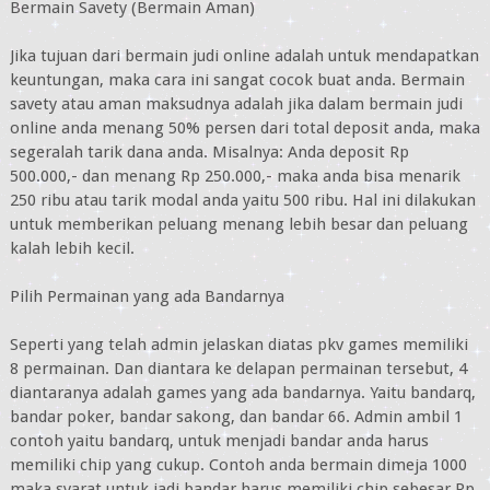
Bermain Savety (Bermain Aman)
Jika tujuan dari bermain judi online adalah untuk mendapatkan
keuntungan, maka cara ini sangat cocok buat anda. Bermain
savety atau aman maksudnya adalah jika dalam bermain judi
online anda menang 50% persen dari total deposit anda, maka
segeralah tarik dana anda. Misalnya: Anda deposit Rp
500.000,- dan menang Rp 250.000,- maka anda bisa menarik
250 ribu atau tarik modal anda yaitu 500 ribu. Hal ini dilakukan
untuk memberikan peluang menang lebih besar dan peluang
kalah lebih kecil.
Pilih Permainan yang ada Bandarnya
Seperti yang telah admin jelaskan diatas pkv games memiliki
8 permainan. Dan diantara ke delapan permainan tersebut, 4
diantaranya adalah games yang ada bandarnya. Yaitu bandarq,
bandar poker, bandar sakong, dan bandar 66. Admin ambil 1
contoh yaitu bandarq, untuk menjadi bandar anda harus
memiliki chip yang cukup. Contoh anda bermain dimeja 1000
maka syarat untuk jadi bandar harus memiliki chip sebesar Rp