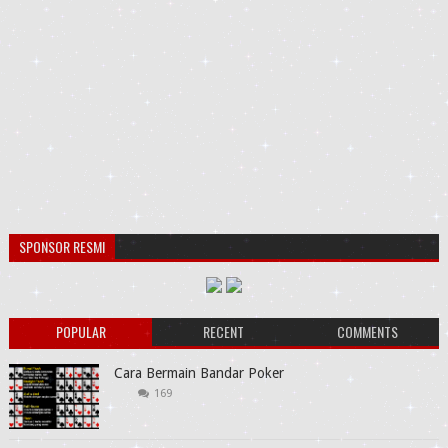
SPONSOR RESMI
POPULAR
RECENT
COMMENTS
Cara Bermain Bandar Poker
169