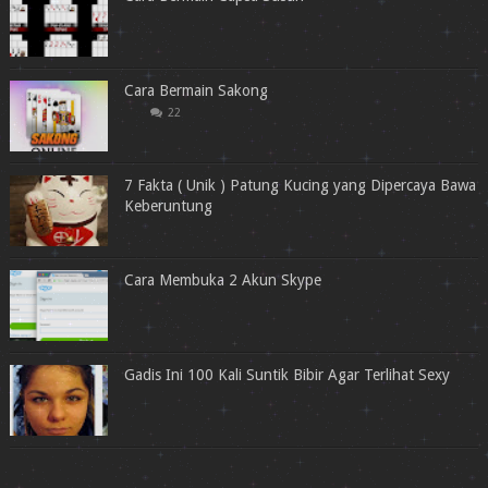
Cara Bermain Sakong
22
7 Fakta ( Unik ) Patung Kucing yang Dipercaya Bawa
Keberuntung
Cara Membuka 2 Akun Skype
Gadis Ini 100 Kali Suntik Bibir Agar Terlihat Sexy