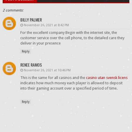
2 comments:
BILLY PALMER
November 26, 2021 at 8:42 PM
For the excellent company Begin with the internet site, the
customer service over the cell phone, to the detailed care they
deliver in your presence
Reply
RENEE RAMOS
November 26, 2021 at 10:46 PM
This is the same for all casinos and the
casino utan svensk licens
indicates how much money each player is allowed to deposit
into their gaming account over a specified period of time.
Reply