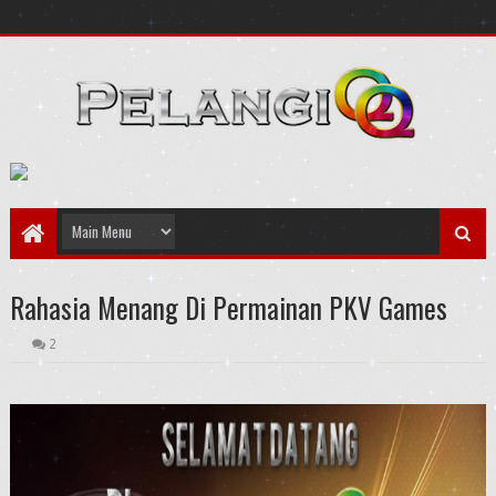
Rahasia Menang Di Permainan PKV Games
2