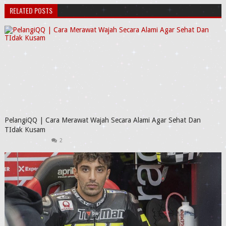
RELATED POSTS
PelangiQQ | Cara Merawat Wajah Secara Alami Agar Sehat Dan
TIdak Kusam
2