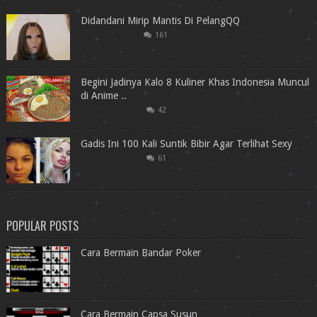
Didandani Mirip Mantis Di PelangQQ
161
Begini Jadinya Kalo 8 Kuliner Khas Indonesia Muncul
di Anime ..
42
Gadis Ini 100 Kali Suntik Bibir Agar Terlihat Sexy
61
POPULAR POSTS
Cara Bermain Bandar Poker
Cara Bermain Capsa Susun