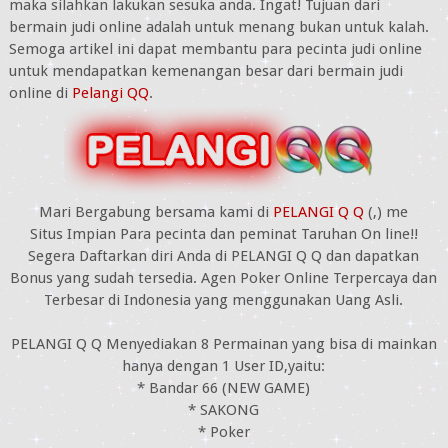
maka silahkan lakukan sesuka anda. Ingat! Tujuan dari
bermain judi online adalah untuk menang bukan untuk kalah.
Semoga artikel ini dapat membantu para pecinta judi online
untuk mendapatkan kemenangan besar dari bermain judi
online di
Pelangi QQ
.
Mari Bergabung bersama kami di
PELANGI Q Q
(,) me
Situs Impian Para pecinta dan peminat Taruhan On line!!
Segera Daftarkan diri Anda di PELANGI Q Q dan dapatkan
Bonus yang sudah tersedia. Agen Poker Online Terpercaya dan
Terbesar di Indonesia yang menggunakan Uang Asli.
PELANGI Q Q Menyediakan 8 Permainan yang bisa di mainkan
hanya dengan 1 User ID,yaitu:
* Bandar 66 (NEW GAME)
* SAKONG
* Poker