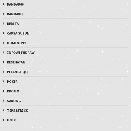
BANDAR66
BANDARQ
BERITA
CAPSA SUSUN
DOMINO99
INFOWITHDRAW
KESEHATAN
PELANGI QQ
POKER
PROMO
SAKONG
TIPS&TRICK
UNIK