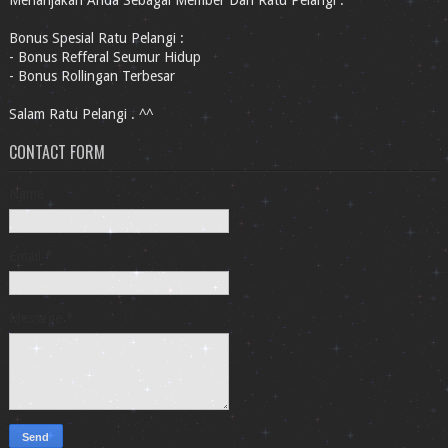
Bonus Spesial Ratu Pelangi :
- Bonus Refferal Seumur Hidup
- Bonus Rollingan Terbesar
Salam Ratu Pelangi . ^^
CONTACT FORM
Name
Email
*
Message
*