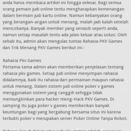
anda harus membaca artikel ini hingga selesai. Bagi semua
orang pemain judi online tentu mengharapkan kemenangan
dalam bermain judi kartu online. Namun kebanyakan orang
yang berangan-angan untuk menang, malah jadi kalah setelah
mencobanya. Banyak member yang senasib seperti anda,
namun setiap masalah tentu ada jalan keluar atau solusi. Oleh
sebab itu, admin akan mengulas tuntas Rahasia PKV Games
dan Trik Menang PKV Games berikut ini :
Rahasia Pkv Games
Pertama-tama admin akan memberikan penjelasan tentang
rahasia pkv games. Setiap judi online menyimpan rahasia
didalamnya, baik itu rahasia dari permainan maupun rahasia
untuk menang. Dalam sistem judi online poker v games
menggunakan sistem yang canggih sehigga tidak
memungkinkan para hacker meng-Hack PKV Games. Di
samping itu juga poker v games memberikan banyak
keuntungan bagi yang bergabung bersama situs ini karena
terbukti poker v merupakan server Poker Online Tanpa Robot.