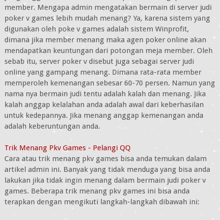
member. Mengapa admin mengatakan bermain di server judi
poker v games lebih mudah menang? Ya, karena sistem yang
digunakan oleh poke v games adalah sistem Winprofit,
dimana jika member menang maka agen poker online akan
mendapatkan keuntungan dari potongan meja member. Oleh
sebab itu, server poker v disebut juga sebagai server judi
online yang gampang menang. Dimana rata-rata member
memperoleh kemenangan sebesar 60-70 persen. Namun yang
nama nya bermain judi tentu adalah kalah dan menang. Jika
kalah anggap kelalahan anda adalah awal dari keberhasilan
untuk kedepannya. Jika menang anggap kemenangan anda
adalah keberuntungan anda.
Trik Menang Pkv Games - Pelangi QQ
Cara atau trik menang pkv games bisa anda temukan dalam
artikel admin ini. Banyak yang tidak menduga yang bisa anda
lakukan jika tidak ingin menang dalam bermain judi poker v
games. Beberapa trik menang pkv games ini bisa anda
terapkan dengan mengikuti langkah-langkah dibawah ini: