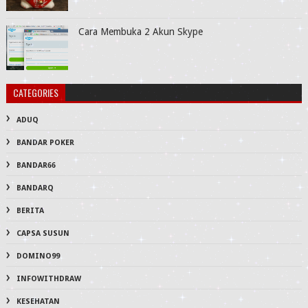
Cara Membuka 2 Akun Skype
CATEGORIES
ADUQ
BANDAR POKER
BANDAR66
BANDARQ
BERITA
CAPSA SUSUN
DOMINO99
INFOWITHDRAW
KESEHATAN