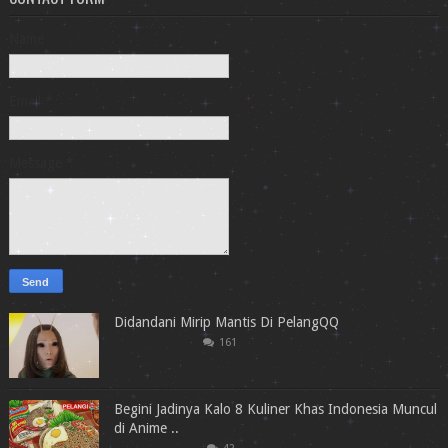
Name
Email
*
Message
*
Didandani Mirip Mantis Di PelangQQ
161
Begini Jadinya Kalo 8 Kuliner Khas Indonesia Muncul
di Anime ..