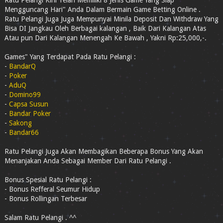
Ratu Pelangi Kini Telah Memiliki 8 Jenis Game Yang Siap
Mengguncang Hari" Anda Dalam Bermain Game Betting Online .
Ratu Pelangi Juga Juga Mempunyai Minila Deposit Dan Withdraw Yang
Bisa DI Jangkau Oleh Berbagai kalangan , Baik Dari Kalangan Atas
Atau pun Dari Kalangan Menengah Ke Bawah , Yakni Rp:25,000,-.
Games" Yang Terdapat Pada Ratu Pelangi :
-
BandarQ
-
Poker
-
AduQ
-
Domino99
-
Capsa Susun
-
Bandar Poker
-
Sakong
-
Bandar66
Ratu Pelangi Juga Akan Membagikan Beberapa Bonus Yang Akan
Menanjakan Anda Sebagai Member Dari Ratu Pelangi .
Bonus Spesial Ratu Pelangi :
- Bonus Refferal Seumur Hidup
- Bonus Rollingan Terbesar
Salam Ratu Pelangi . ^^