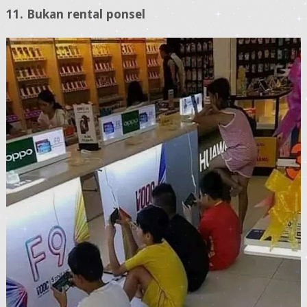
11. Bukan rental ponsel