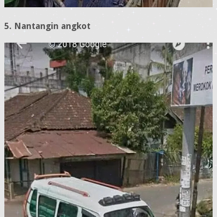
5. Nantangin angkot