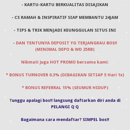
- KARTU-KARTU BERKUALITAS DISAJIKAN
- CS RAMAH & INSPIRATIF SIAP MEMBANTU 24JAM
- TIPS & TRIK MENJADI KEUNGGULAN SITUS INI
-
DAN TENTUNYA DEPOSIT YG TERJANGKAU BOS!!
(MINIMAL DEPO & WD 25RB)
Nikmati juga HOT PROMO bersama kami:
* BONUS TURNOVER 0.3% (DIBAGIKAN SETIAP 5 Hari 1x)
* BONUS REFERRAL 15% (SEUMUR HIDUP)
T
unggu apalagi bos!! langsung daftarkan diri anda di
PELANGI Q Q
Bagaimana cara mendaftar? SIMPEL bos!!