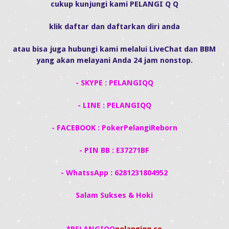
cukup kunjungi kami PELANGI Q Q
klik daftar dan daftarkan diri anda
atau bisa juga hubungi kami melalui LiveChat dan BBM
yang akan melayani Anda 24 jam nonstop.
- SKYPE : PELANGIQQ
- LINE : PELANGIQQ
- FACEBOOK : PokerPelangiReborn
- PIN BB : E37271BF
- WhatssApp : 6281231804952
Salam Sukses & Hoki