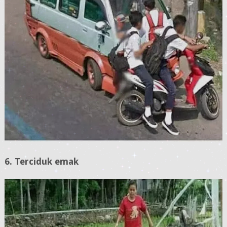
6. Terciduk emak