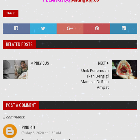
*PELANGIQQ
pelangiqq.co
TAGS:
RELATED POSTS
PREVIOUS
NEXT
Unik Penemuan
Ikan Bergigi
Manusia Di Raja
Ampat
POST A COMMENT
2 comments:
PINO 4D
May 5, 2020 at 1:30 AM