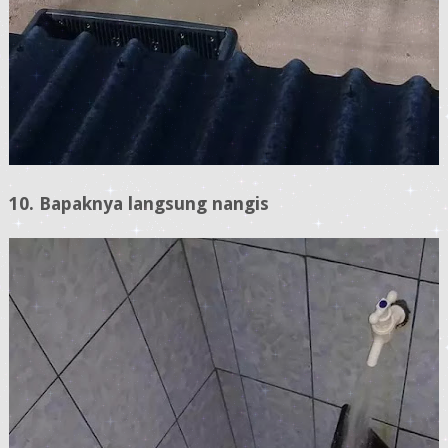
10. Bapaknya langsung nangis