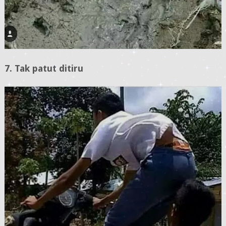
7. Tak patut ditiru