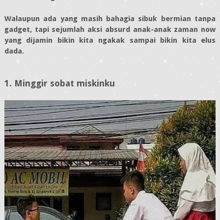
Walaupun ada yang masih bahagia sibuk bermian tanpa
gadget, tapi sejumlah aksi absurd anak-anak zaman now
yang dijamin bikin kita ngakak sampai bikin kita elus
dada.
1. Minggir sobat miskinku