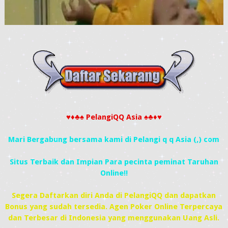
♥♦♣♠ PelangiQQ Asia ♠♣♦♥
Mari Bergabung bersama kami di Pelangi q q Asia (,) com
Situs Terbaik dan Impian Para pecinta peminat Taruhan
Online!!
Segera Daftarkan diri Anda di PelangiQQ dan dapatkan
Bonus yang sudah tersedia. Agen Poker Online Terpercaya
dan Terbesar di Indonesia yang menggunakan Uang Asli.