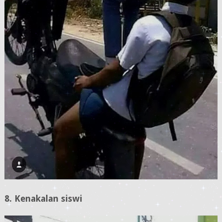
8. Kenakalan siswi