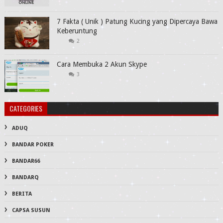
7 Fakta ( Unik ) Patung Kucing yang Dipercaya Bawa
Keberuntung
2
Cara Membuka 2 Akun Skype
3
CATEGORIES
ADUQ
BANDAR POKER
BANDAR66
BANDARQ
BERITA
CAPSA SUSUN