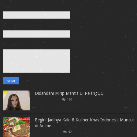
Name
Email
*
Message
*
Didandani Mirip Mantis Di PelangQQ
161
Begini Jadinya Kalo 8 Kuliner Khas Indonesia Muncul
di Anime ..
42