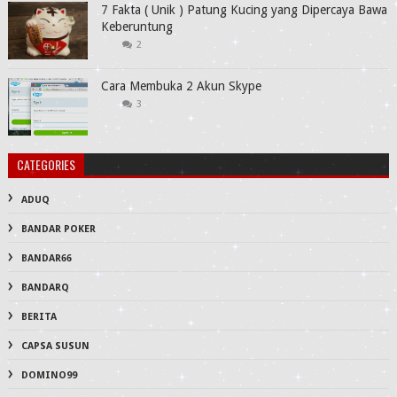
7 Fakta ( Unik ) Patung Kucing yang Dipercaya Bawa
Keberuntung
2
Cara Membuka 2 Akun Skype
3
CATEGORIES
ADUQ
BANDAR POKER
BANDAR66
BANDARQ
BERITA
CAPSA SUSUN
DOMINO99