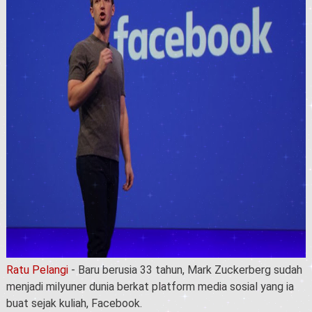
Ratu Pelangi
- Baru berusia 33 tahun,
Mark Zuckerberg
sudah
menjadi milyuner
dunia
berkat platform media sosial yang ia
buat sejak kuliah, Facebook.