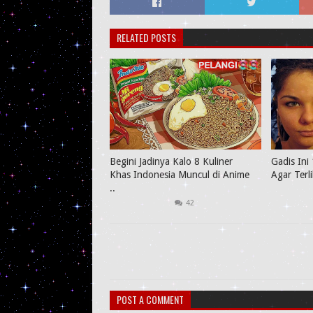
RELATED POSTS
Begini Jadinya Kalo 8 Kuliner
Gadis Ini 
Khas Indonesia Muncul di Anime
Agar Terl
..
42
POST A COMMENT