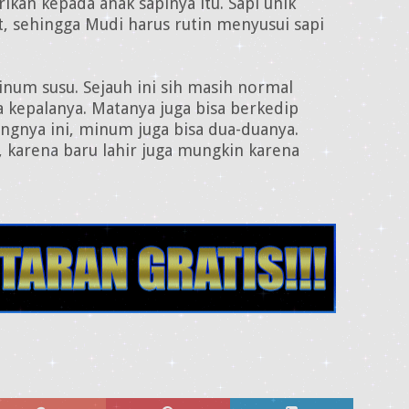
kan kepada anak sapinya itu. Sapi unik
, sehingga Mudi harus rutin menyusui sapi
inum susu. Sejauh ini sih masih normal
a kepalanya. Matanya juga bisa berkedip
ungnya ini, minum juga bisa dua-duanya.
, karena baru lahir juga mungkin karena