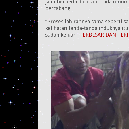
jauh berbeda dari sapi pada umum
bercabang.
"Proses lahirannya sama seperti s
kelihatan tanda-tanda induknya itu
sudah keluar.|
TERBESAR DAN TER