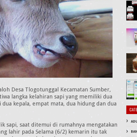
aloh Desa Tlogotunggal Kecamatan Sumber,
iwa langka kelahiran sapi yang memiliki dua
ki dua kepala, empat mata, dua hidung dan dua
CAT
AD
ik sapi, saat ditemui di rumahnya mengatakan
ng lahir pada Selama (6/2) kemarin itu tak
BA