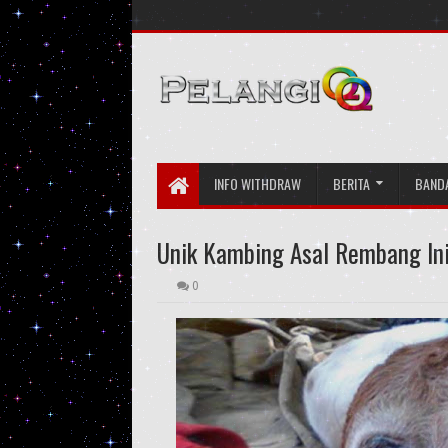
INFO WITHDRAW
BERITA
BAND
Unik Kambing Asal Rembang Ini
0