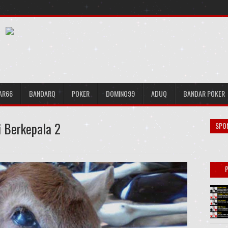
AR66
BANDARQ
POKER
DOMINO99
ADUQ
BANDAR POKER
 Berkepala 2
SPO