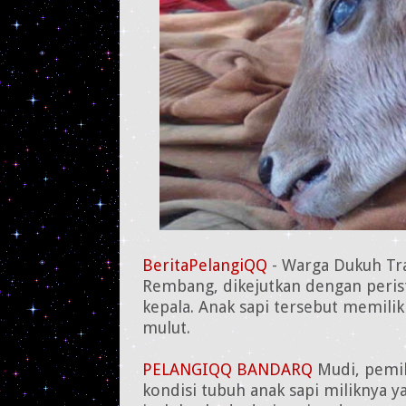
BeritaPelangiQQ
- Warga Dukuh Tr
Rembang, dikejutkan dengan perist
kepala. Anak sapi tersebut memili
mulut.
PELANGIQQ BANDARQ
Mudi, pemil
kondisi tubuh anak sapi miliknya ya