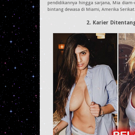
pendidikannya hingga sarjana, Mia dia
bintang dewasa di Miami, Amerika Serikat
2. Karier Ditenta