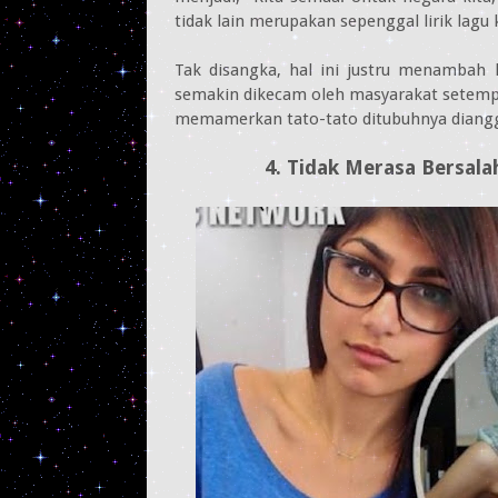
tidak lain merupakan sepenggal lirik lag
Tak disangka, hal ini justru menambah
semakin dikecam oleh masyarakat setem
memamerkan tato-tato ditubuhnya diang
4. Tidak Merasa Bersal