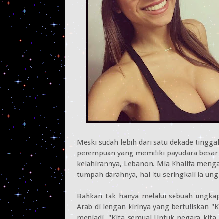
Meski sudah lebih dari satu dekade tingga
perempuan yang memiliki payudara besar 
kelahirannya, Lebanon. Mia Khalifa meng
tumpah darahnya, hal itu seringkali ia ung
Bahkan tak hanya melalui sebuah ungkap
Arab di lengan kirinya yang bertuliskan "Ko
menjadi, "Kita semua! Untuk negara kita