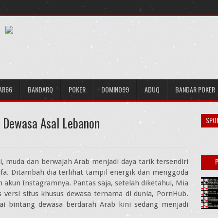
AR66
BANDARQ
POKER
DOMINO99
ADUQ
BANDAR POKER
m Dewasa Asal Lebanon
SPO
si, muda dan berwajah Arab menjadi daya tarik tersendiri
a. Ditambah dia terlihat tampil energik dan menggoda
m akun Instagramnya. Pantas saja, setelah diketahui, Mia
 versi situs khusus dewasa ternama di dunia, PornHub.
gai bintang dewasa berdarah Arab kini sedang menjadi