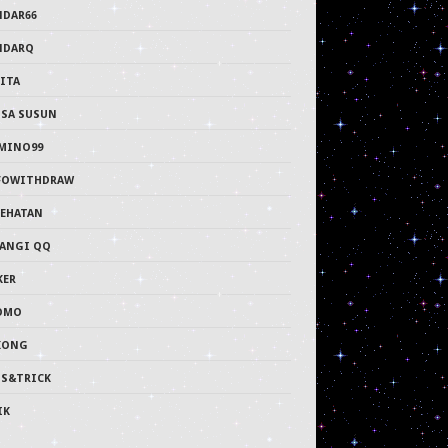
NDAR66
NDARQ
ITA
PSA SUSUN
MINO99
FOWITHDRAW
SEHATAN
LANGI QQ
KER
OMO
KONG
PS&TRICK
IK