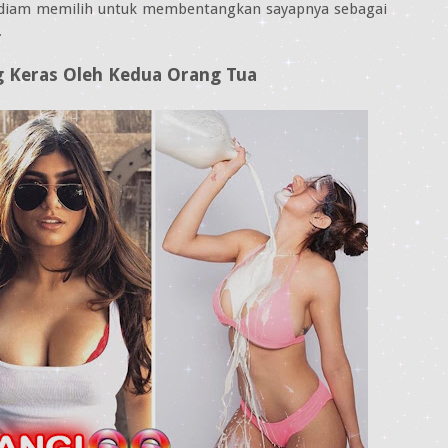
m-diam memilih untuk membentangkan sayapnya sebagai
.
ng Keras Oleh Kedua Orang Tua