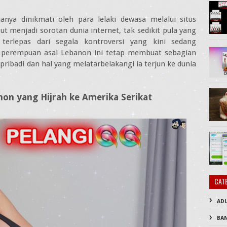
nya dinikmati oleh para lelaki dewasa melalui situs
t menjadi sorotan dunia internet, tak sedikit pula yang
rlepas dari segala kontroversi yang kini sedang
 perempuan asal Lebanon ini tetap membuat sebagian
ribadi dan hal yang melatarbelakangi ia terjun ke dunia
non yang Hijrah ke Amerika Serikat
CAT
AD
BA