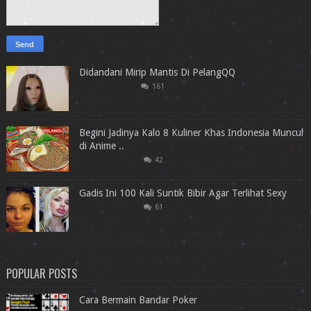
Didandani Mirip Mantis Di PelangQQ
161
Begini Jadinya Kalo 8 Kuliner Khas Indonesia Muncul
di Anime ..
42
Gadis Ini 100 Kali Suntik Bibir Agar Terlihat Sexy
61
POPULAR POSTS
Cara Bermain Bandar Poker