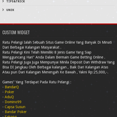
TIPS&TRICK
UNIK
CUSTOM WIDGET
Ratu Pelangi Ialah Sebuah Situs Game Online Yang Banyak Di Minati
Dari Berbagai Kalangan Masyarakat .
Ratu Pelangi Kini Telah Memiliki 8 Jenis Game Yang Siap
Mengguncang Hari" Anda Dalam Bermain Game Betting Online .
Ratu Pelangi Juga Juga Mempunyai Minila Deposit Dan Withdraw Yang
Bisa DI Jangkau Oleh Berbagai kalangan , Baik Dari Kalangan Atas
Atau pun Dari Kalangan Menengah Ke Bawah , Yakni Rp:25,000,-.
Games" Yang Terdapat Pada Ratu Pelangi :
-
BandarQ
-
Poker
-
AduQ
-
Domino99
-
Capsa Susun
-
Bandar Poker
-
Sakong