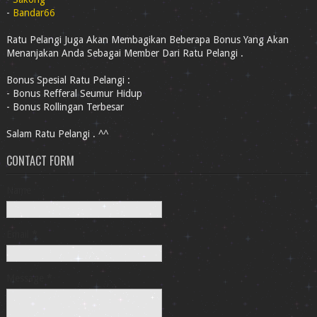
-
Bandar66
Ratu Pelangi Juga Akan Membagikan Beberapa Bonus Yang Akan
Menanjakan Anda Sebagai Member Dari Ratu Pelangi .
Bonus Spesial Ratu Pelangi :
- Bonus Refferal Seumur Hidup
- Bonus Rollingan Terbesar
Salam Ratu Pelangi . ^^
CONTACT FORM
Name
Email
*
Message
*