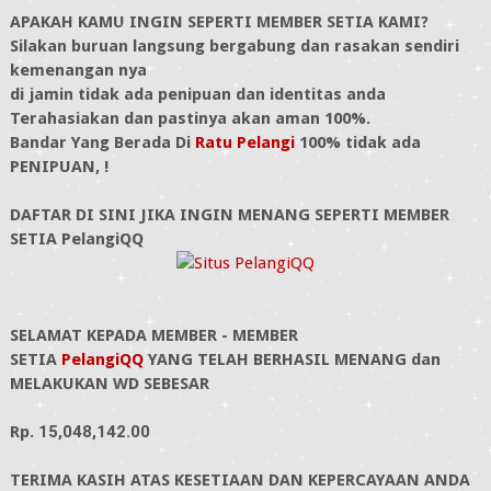
APAKAH KAMU INGIN SEPERTI MEMBER SETIA KAMI?
Silakan buruan langsung bergabung dan rasakan sendiri
kemenangan nya
di jamin tidak ada penipuan dan identitas anda
Terahasiakan dan pastinya akan aman 100%.
Bandar Yang Berada Di
Ratu Pelangi
100% tidak ada
PENIPUAN, !
DAFTAR DI SINI JIKA INGIN MENANG SEPERTI MEMBER
SETIA PelangiQQ
SELAMAT KEPADA MEMBER - MEMBER
SETIA
PelangiQQ
YANG TELAH BERHASIL MENANG dan
MELAKUKAN WD SEBESAR
Rp.
15
,048,142
.00
TERIMA KASIH ATAS KESETIAAN DAN KEPERCAYAAN ANDA