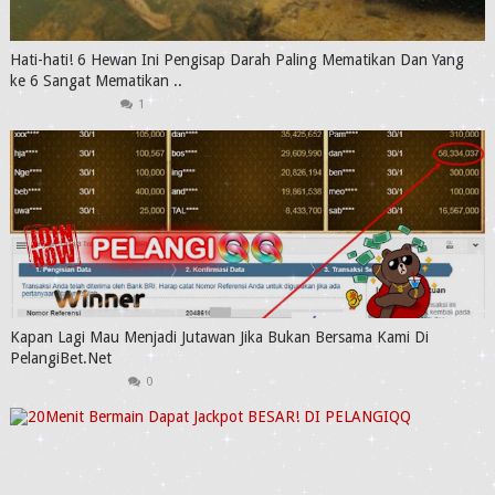
Hati-hati! 6 Hewan Ini Pengisap Darah Paling Mematikan Dan Yang
ke 6 Sangat Mematikan ..
1
Kapan Lagi Mau Menjadi Jutawan Jika Bukan Bersama Kami Di
PelangiBet.Net
0