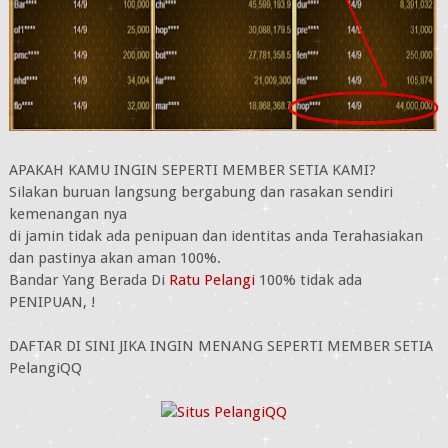
APAKAH KAMU INGIN SEPERTI MEMBER SETIA KAMI?
Silakan buruan langsung bergabung dan rasakan sendiri
kemenangan nya
di jamin tidak ada penipuan dan identitas anda Terahasiakan
dan pastinya akan aman 100%.
Bandar Yang Berada Di
Ratu Pelangi
100% tidak ada
PENIPUAN, !
DAFTAR DI SINI JIKA INGIN MENANG SEPERTI MEMBER SETIA
PelangiQQ