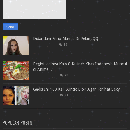
Didandani Mirip Mantis Di PelangQQ
161
Begini Jadinya Kalo 8 Kuliner Khas Indonesia Muncul
di Anime ..
42
Gadis Ini 100 Kali Suntik Bibir Agar Terlihat Sexy
61
POPULAR POSTS