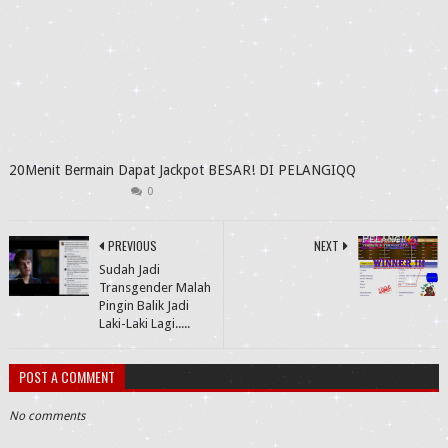
20Menit Bermain Dapat Jackpot BESAR! DI PELANGIQQ
0
PREVIOUS
NEXT
Sudah Jadi
Transgender Malah
Pingin Balik Jadi
Laki-Laki Lagi.....
POST A COMMENT
No comments