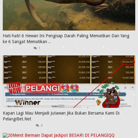
Hati-hati! 6 Hewan Ini Pengisap Darah Paling Mematikan Dan Yang
ke 6 Sangat Mematikan ..
1
Kapan Lagi Mau Menjadi Jutawan Jika Bukan Bersama Kami Di
PelangiBet.Net
0