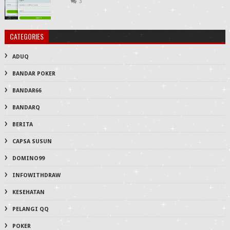
3
CATEGORIES
ADUQ
BANDAR POKER
BANDAR66
BANDARQ
BERITA
CAPSA SUSUN
DOMINO99
INFOWITHDRAW
KESEHATAN
PELANGI QQ
POKER