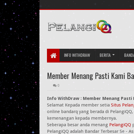
INFO WITHDRAW
BERITA
BAND
Member Menang Pasti Kami Ba
0
Info WithDraw : Member Menang Pasti
Selamat Kepada member setia
Situs Pela
online bandarq yang berada di PelangiQQ
kemenangan kepada membernya.
Seberapa besar anda menang
PelangiQQ
p
PelangiQQ adalah Bandar Terbesar Se - As