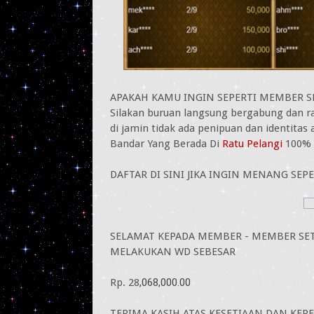
APAKAH KAMU INGIN SEPERTI MEMBER S
Silakan buruan langsung bergabung dan r
di jamin tidak ada penipuan dan identita
Bandar Yang Berada Di
Ratu Pelangi
100% 
DAFTAR DI SINI JIKA INGIN MENANG SEP
SELAMAT KEPADA MEMBER - MEMBER SE
MELAKUKAN WD SEBESAR
Rp. 28
,068,000.00
TERIMA KASIH ATAS KESETIAAN DAN KEP