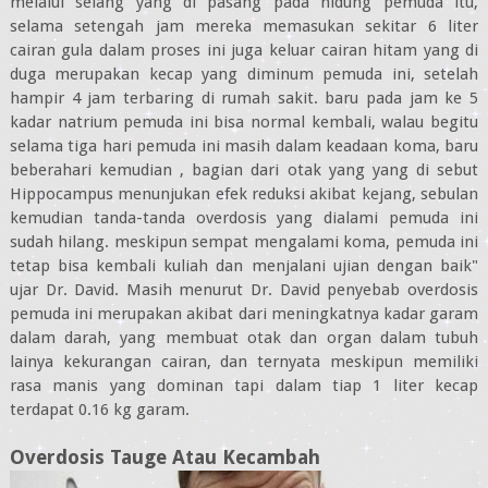
melalui selang yang di pasang pada hidung pemuda itu,
selama setengah jam mereka memasukan sekitar 6 liter
cairan gula dalam proses ini juga keluar cairan hitam yang di
duga merupakan kecap yang diminum pemuda ini, setelah
hampir 4 jam terbaring di rumah sakit. baru pada jam ke 5
kadar natrium pemuda ini bisa normal kembali, walau begitu
selama tiga hari pemuda ini masih dalam keadaan koma, baru
beberahari kemudian , bagian dari otak yang yang di sebut
Hippocampus menunjukan efek reduksi akibat kejang, sebulan
kemudian tanda-tanda overdosis yang dialami pemuda ini
sudah hilang. meskipun sempat mengalami koma, pemuda ini
tetap bisa kembali kuliah dan menjalani ujian dengan baik"
ujar Dr. David. Masih menurut Dr. David penyebab overdosis
pemuda ini merupakan akibat dari meningkatnya kadar garam
dalam darah, yang membuat otak dan organ dalam tubuh
lainya kekurangan cairan, dan ternyata meskipun memiliki
rasa manis yang dominan tapi dalam tiap 1 liter kecap
terdapat 0.16 kg garam.
Overdosis Tauge Atau Kecambah