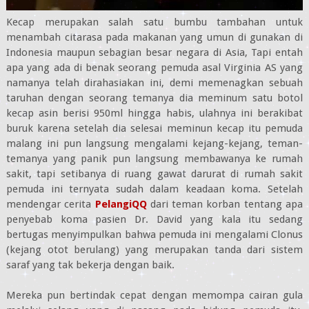
Kecap merupakan salah satu bumbu tambahan untuk
menambah citarasa pada makanan yang umun di gunakan di
Indonesia maupun sebagian besar negara di Asia, Tapi entah
apa yang ada di benak seorang pemuda asal Virginia AS yang
namanya telah dirahasiakan ini, demi memenagkan sebuah
taruhan dengan seorang temanya dia meminum satu botol
kecap asin berisi 950ml hingga habis, ulahnya ini berakibat
buruk karena setelah dia selesai meminun kecap itu pemuda
malang ini pun langsung mengalami kejang-kejang, teman-
temanya yang panik pun langsung membawanya ke rumah
sakit, tapi setibanya di ruang gawat darurat di rumah sakit
pemuda ini ternyata sudah dalam keadaan koma. Setelah
mendengar cerita
PelangiQQ
dari teman korban tentang apa
penyebab koma pasien Dr. David yang kala itu sedang
bertugas menyimpulkan bahwa pemuda ini mengalami Clonus
(kejang otot berulang) yang merupakan tanda dari sistem
saraf yang tak bekerja dengan baik.
Mereka pun bertindak cepat dengan memompa cairan gula