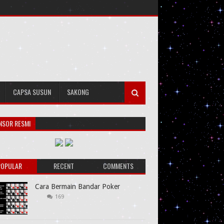
CAPSA SUSUN
SAKONG
NSOR RESMI
POPULAR
RECENT
COMMENTS
Cara Bermain Bandar Poker
169