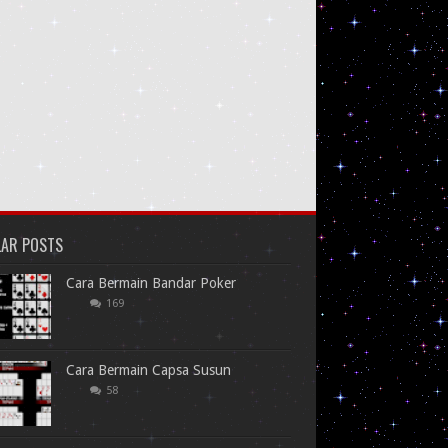
LAR POSTS
Cara Bermain Bandar Poker
169
Cara Bermain Capsa Susun
58