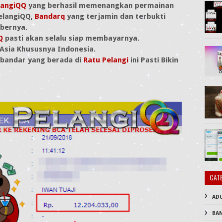
langiQQ
yang berhasil memenangkan permainan
elangiQQ,
Bandarq
yang terjamin dan terbukti
bernya.
Q
pasti akan selalu siap membayarnya.
 Asia Khususnya Indonesia.
 bandar yang berada di
Ratu Pelangi
ini Pasti Bikin
CAT
AD
BA