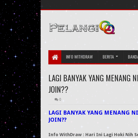
INFO WITHDRAW
BERITA
BAND
LAGI BANYAK YANG MENANG NI
JOIN??
0
LAGI BANYAK YANG MENANG NI
JOIN??
Info WithDraw : Hari Ini Lagi Hoki Nih