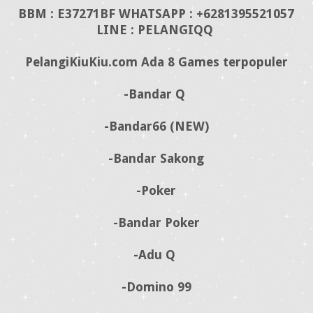
BBM : E37271BF WHATSAPP : +6281395521057
LINE : PELANGIQQ
PelangiKiuKiu.com Ada 8 Games terpopuler
-Bandar Q
-Bandar66 (NEW)
-Bandar Sakong
-Poker
-Bandar Poker
-Adu Q
-Domino 99