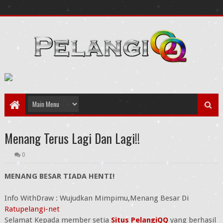
Menang Terus Lagi Dan Lagi!!
0
MENANG BESAR TIADA HENTI!
Info WithDraw : Wujudkan Mimpimu,Menang Besar Di
Ratupelangi-net
Selamat Kepada member setia
Situs PelangiQQ
yang berhasil