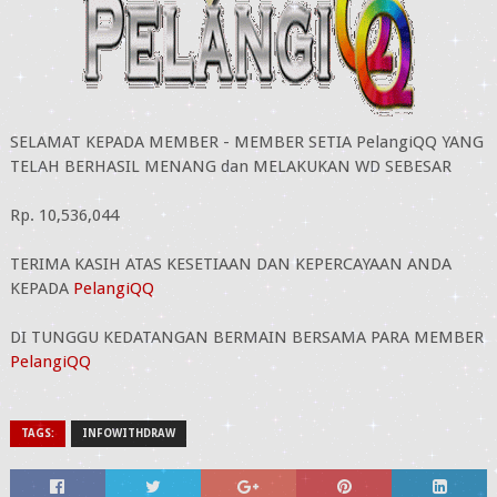
SELAMAT KEPADA MEMBER - MEMBER SETIA PelangiQQ YANG
TELAH BERHASIL MENANG dan MELAKUKAN WD SEBESAR
Rp. 10,536,044
TERIMA KASIH ATAS KESETIAAN DAN KEPERCAYAAN ANDA
KEPADA
PelangiQQ
DI TUNGGU KEDATANGAN BERMAIN BERSAMA PARA MEMBER
PelangiQQ
TAGS:
INFOWITHDRAW