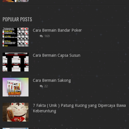
POPULAR POSTS
Cara Bermain Bandar Poker
169
Cara Bermain Capsa Susun
Cara Bermain Sakong
22
7 Fakta ( Unik ) Patung Kucing yang Dipercaya Bawa
Keberuntung