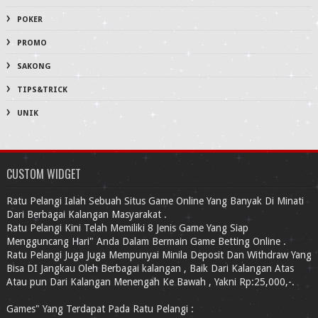
POKER
PROMO
SAKONG
TIPS&TRICK
UNIK
CUSTOM WIDGET
Ratu Pelangi Ialah Sebuah Situs Game Online Yang Banyak Di Minati
Dari Berbagai Kalangan Masyarakat .
Ratu Pelangi Kini Telah Memiliki 8 Jenis Game Yang Siap
Mengguncang Hari" Anda Dalam Bermain Game Betting Online .
Ratu Pelangi Juga Juga Mempunyai Minila Deposit Dan Withdraw Yang
Bisa DI Jangkau Oleh Berbagai kalangan , Baik Dari Kalangan Atas
Atau pun Dari Kalangan Menengah Ke Bawah , Yakni Rp:25,000,-.
Games" Yang Terdapat Pada Ratu Pelangi :