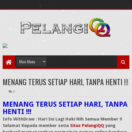
MENANG TERUS SETIAP HARI, TANPA HENTI !!!
0
MENANG TERUS SETIAP HARI, TANPA
HENTI !!!
Info WithDraw : Hari Ini Lagi Hoki Nih Semua Member !!
Selamat Kepada member setia
Situs PelangiQQ
yang