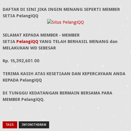
DAFTAR DI SINI JIKA INGIN MENANG SEPERTI MEMBER
SETIA PelangiQQ
SELAMAT KEPADA MEMBER - MEMBER
SETIA
PelangiQQ
YANG TELAH BERHASIL MENANG dan
MELAKUKAN WD SEBESAR
Rp. 15
,392,601
.00
TERIMA KASIH ATAS KESETIAAN DAN KEPERCAYAAN ANDA
KEPADA PelangiQQ
DI TUNGGU KEDATANGAN BERMAIN BERSAMA PARA
MEMBER PelangiQQ.
TAGS:
INFOWITHDRAW