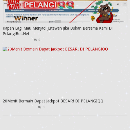
Kapan Lagi Mau Menjadi Jutawan Jika Bukan Bersama Kami Di
PelangiBet.Net
0
20Menit Bermain Dapat Jackpot BESAR! DI PELANGIQQ
0