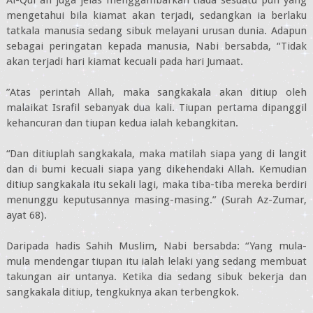
Al-Qur’an juga jelas menggambarkan tiada sesuatu pun yang
mengetahui bila kiamat akan terjadi, sedangkan ia berlaku
tatkala manusia sedang sibuk melayani urusan dunia. Adapun
sebagai peringatan kepada manusia, Nabi bersabda, “Tidak
akan terjadi hari kiamat kecuali pada hari Jumaat.
”Atas perintah Allah, maka sangkakala akan ditiup oleh
malaikat Israfil sebanyak dua kali. Tiupan pertama dipanggil
kehancuran dan tiupan kedua ialah kebangkitan.
“Dan ditiuplah sangkakala, maka matilah siapa yang di langit
dan di bumi kecuali siapa yang dikehendaki Allah. Kemudian
ditiup sangkakala itu sekali lagi, maka tiba-tiba mereka berdiri
menunggu keputusannya masing-masing.” (Surah Az-Zumar,
ayat 68).
Daripada hadis Sahih Muslim, Nabi bersabda: “Yang mula-
mula mendengar tiupan itu ialah lelaki yang sedang membuat
takungan air untanya. Ketika dia sedang sibuk bekerja dan
sangkakala ditiup, tengkuknya akan terbengkok.