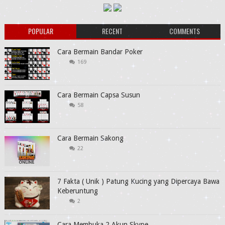
POPULAR
RECENT
COMMENTS
Cara Bermain Bandar Poker
169
Cara Bermain Capsa Susun
58
Cara Bermain Sakong
22
7 Fakta ( Unik ) Patung Kucing yang Dipercaya Bawa
Keberuntung
2
Cara Membuka 2 Akun Skype