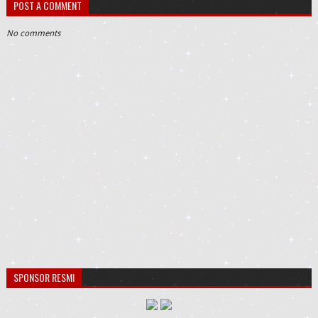
POST A COMMENT
No comments
SPONSOR RESMI