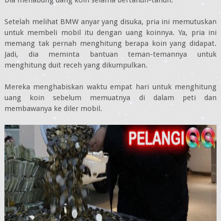
Dia menabung uang koin selama bertahun-tahun.
Setelah melihat BMW anyar yang disuka, pria ini memutuskan
untuk membeli mobil itu dengan uang koinnya. Ya, pria ini
memang tak pernah menghitung berapa koin yang didapat.
Jadi, dia meminta bantuan teman-temannya untuk
menghitung duit receh yang dikumpulkan.
Mereka menghabiskan waktu empat hari untuk menghitung
uang koin sebelum memuatnya di dalam peti dan
membawanya ke diler mobil.