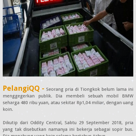
PelangiQQ -
Seorang pria di Tiongkok belum lama ini
menggegerkan publik. Dia membeli sebuah mobil BMW
seharga 480 ribu yuan, atau sekitar Rp1,04 miliar, dengan uang
koin.
Dikutip dari Oddity Central, Sabtu 29 September 2018, pria
yang tak disebutkan namanya ini bekerja sebagai sopir bus.