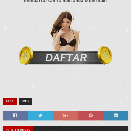
mendaftarkan ID hoki anda & bermain
TAGS:
UNIK
RELATED POSTS