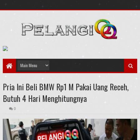
Pria Ini Beli BMW Rp1 M Pakai Uang Receh,
Butuh 4 Hari Menghitungnya
0