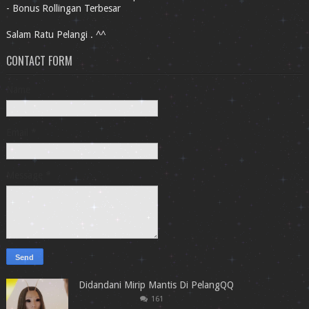
- Bonus Rollingan Terbesar
Salam Ratu Pelangi . ^^
CONTACT FORM
Name
Email
*
Message
*
Didandani Mirip Mantis Di PelangQQ
161