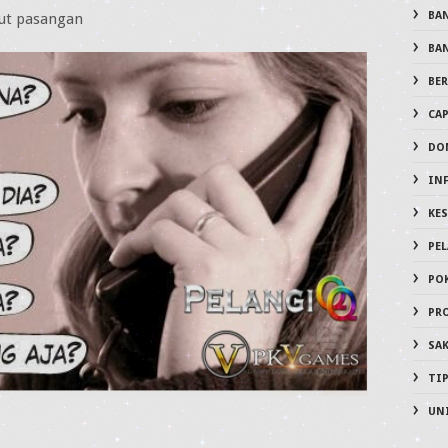
BA
tut pasangan
BA
BER
CA
DO
IN
KE
PE
PO
PR
SA
TI
UN