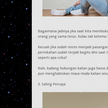
Bagaimana jadinya jika saat kita membu
orang yang sama terus. Kalau tak ketemu 
Kecuali jika sudah resmi menjadi pasangan
pernikahan sudah terjadi begitu dini saa
seperti apa coba?
Nah, kadang hubungan kalian juga harus 
pun menghabiskan masa muda kalian sesu
3. Saling Percaya