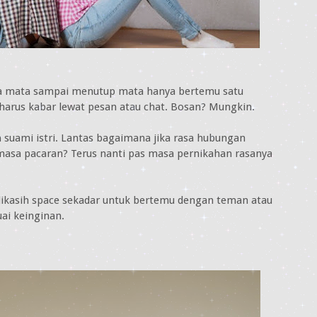
ka mata sampai menutup mata hanya bertemu satu
harus kabar lewat pesan atau chat. Bosan? Mungkin.
 suami istri. Lantas bagaimana jika rasa hubungan
t masa pacaran? Terus nanti pas masa pernikahan rasanya
dikasih space sekadar untuk bertemu dengan teman atau
ai keinginan.