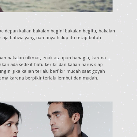
e depan kalian bakalan begini bakalan begitu, bakalan
r aja bahwa yang namanya hidup itu tetap butuh
n bakalan nikmat, enak ataupun bahagia, karena
an ada sedikit batu kerikil dan kalian harus siap
in. Jika kalian terlalu berfikir mudah saat goyah
ama karena berpikir terlalu lembut dan mudah.