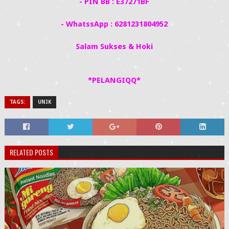
- PIN BB : E37271BF
- WhatssApp : 6281231804952
Salam Sukses & Hoki
*PELANGIQQ*
TAGS:
UNIK
RELATED POSTS