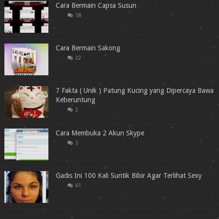
Cara Bermain Capsa Susun
58
Cara Bermain Sakong
22
7 Fakta ( Unik ) Patung Kucing yang Dipercaya Bawa
Keberuntung
2
Cara Membuka 2 Akun Skype
3
Gadis Ini 100 Kali Suntik Bibir Agar Terlihat Sexy
61