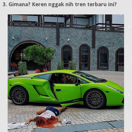
3. Gimana? Keren nggak nih tren terbaru ini?