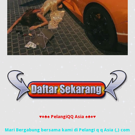
♥♦♣♠ PelangiQQ Asia ♠♣♦♥
Mari Bergabung bersama kami di Pelangi q q Asia (,) com