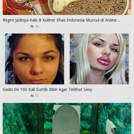
Begini Jadinya Kalo 8 Kuliner Khas Indonesia Muncul di Anime ..
42
Gadis Ini 100 Kali Suntik Bibir Agar Terlihat Sexy
61