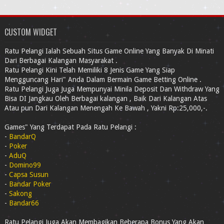
CUSTOM WIDGET
Ratu Pelangi Ialah Sebuah Situs Game Online Yang Banyak Di Minati
Dari Berbagai Kalangan Masyarakat .
Ratu Pelangi Kini Telah Memiliki 8 Jenis Game Yang Siap
Mengguncang Hari" Anda Dalam Bermain Game Betting Online .
Ratu Pelangi Juga Juga Mempunyai Minila Deposit Dan Withdraw Yang
Bisa DI Jangkau Oleh Berbagai kalangan , Baik Dari Kalangan Atas
Atau pun Dari Kalangan Menengah Ke Bawah , Yakni Rp:25,000,-.
Games" Yang Terdapat Pada Ratu Pelangi :
-
BandarQ
-
Poker
-
AduQ
-
Domino99
-
Capsa Susun
-
Bandar Poker
-
Sakong
-
Bandar66
Ratu Pelangi Juga Akan Membagikan Beberapa Bonus Yang Akan