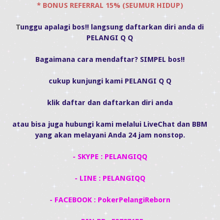
* BONUS REFERRAL 15% (SEUMUR HIDUP)
T
unggu apalagi bos!! langsung daftarkan diri anda di
PELANGI Q Q
Bagaimana cara mendaftar? SIMPEL bos!!
cukup kunjungi kami PELANGI Q Q
klik daftar dan daftarkan diri anda
atau bisa juga hubungi kami melalui LiveChat dan BBM
yang akan melayani Anda 24 jam nonstop.
- SKYPE : PELANGIQQ
- LINE : PELANGIQQ
- FACEBOOK : PokerPelangiReborn