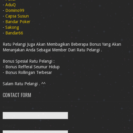
-
AduQ
-
Domino99
-
Capsa Susun
-
Bandar Poker
-
Sakong
-
Bandar66
Ratu Pelangi Juga Akan Membagikan Beberapa Bonus Yang Akan
Menanjakan Anda Sebagai Member Dari Ratu Pelangi .
Bonus Spesial Ratu Pelangi :
- Bonus Refferal Seumur Hidup
- Bonus Rollingan Terbesar
Salam Ratu Pelangi . ^^
CONTACT FORM
Name
Email
*