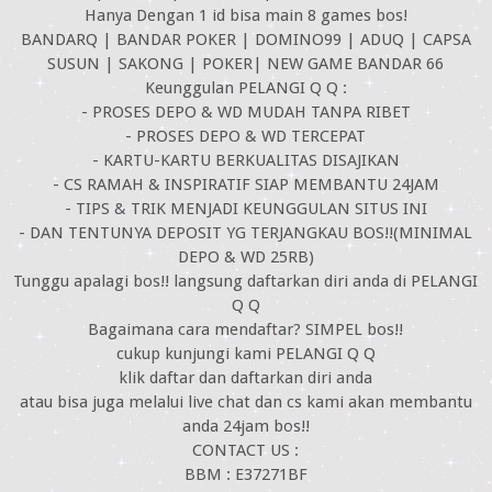
Hanya Dengan 1 id bisa main 8 games bos!
BANDARQ | BANDAR POKER | DOMINO99 | ADUQ | CAPSA
SUSUN | SAKONG | POKER| NEW GAME BANDAR 66
Keunggulan PELANGI Q Q :
- PROSES DEPO & WD MUDAH TANPA RIBET
- PROSES DEPO & WD TERCEPAT
- KARTU-KARTU BERKUALITAS DISAJIKAN
- CS RAMAH & INSPIRATIF SIAP MEMBANTU 24JAM
- TIPS & TRIK MENJADI KEUNGGULAN SITUS INI
- DAN TENTUNYA DEPOSIT YG TERJANGKAU BOS!!(MINIMAL
DEPO & WD 25RB)
Tunggu apalagi bos!! langsung daftarkan diri anda di PELANGI
Q Q
Bagaimana cara mendaftar? SIMPEL bos!!
cukup kunjungi kami PELANGI Q Q
klik daftar dan daftarkan diri anda
atau bisa juga melalui live chat dan cs kami akan membantu
anda 24jam bos!!
CONTACT US :
BBM : E37271BF