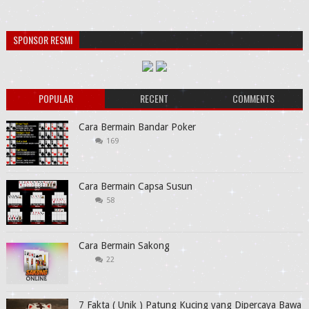
SPONSOR RESMI
POPULAR
RECENT
COMMENTS
Cara Bermain Bandar Poker
169
Cara Bermain Capsa Susun
58
Cara Bermain Sakong
22
7 Fakta ( Unik ) Patung Kucing yang Dipercaya Bawa