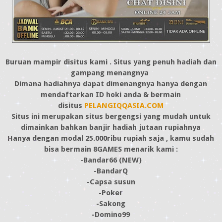
Buruan mampir disitus kami . Situs yang penuh hadiah dan
gampang menangnya
Dimana hadiahnya dapat dimenangnya hanya dengan
mendaftarkan ID hoki anda & bermain
disitus
PELANGIQQASIA.COM
Situs ini merupakan situs bergengsi yang mudah untuk
dimainkan bahkan banjir hadiah jutaan rupiahnya
Hanya dengan modal 25.000ribu rupiah saja , kamu sudah
bisa bermain 8GAMES menarik kami :
-Bandar66 (NEW)
-BandarQ
-Capsa susun
-Poker
-Sakong
-Domino99