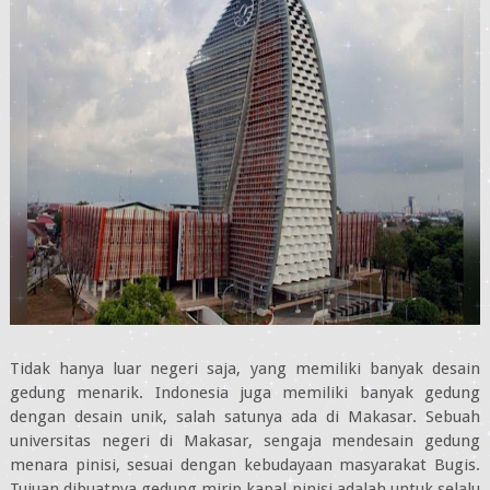
Tidak hanya luar negeri saja, yang memiliki banyak desain
gedung menarik. Indonesia juga memiliki banyak gedung
dengan desain unik, salah satunya ada di Makasar. Sebuah
universitas negeri di Makasar, sengaja mendesain gedung
menara pinisi, sesuai dengan kebudayaan masyarakat Bugis.
Tujuan dibuatnya gedung mirip kapal pinisi adalah untuk selalu