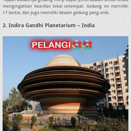
mengingatkan kearifan lokal setempat. Gedung ini memiliki
17 lantai, dan juga memiliki desain gedung yang unik.
2. Indira Gandhi Planetarium – India