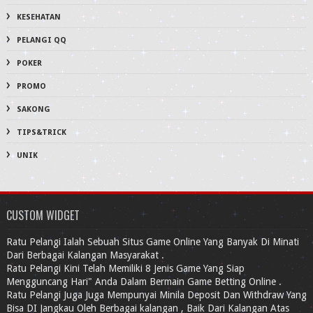
KESEHATAN
PELANGI QQ
POKER
PROMO
SAKONG
TIPS&TRICK
UNIK
CUSTOM WIDGET
Ratu Pelangi Ialah Sebuah Situs Game Online Yang Banyak Di Minati
Dari Berbagai Kalangan Masyarakat .
Ratu Pelangi Kini Telah Memiliki 8 Jenis Game Yang Siap
Mengguncang Hari" Anda Dalam Bermain Game Betting Online .
Ratu Pelangi Juga Juga Mempunyai Minila Deposit Dan Withdraw Yang
Bisa DI Jangkau Oleh Berbagai kalangan , Baik Dari Kalangan Atas