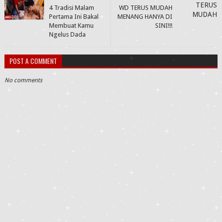
4 Tradisi Malam
WD TERUS MUDAH
Pertama Ini Bakal
MENANG HANYA DI
Membuat Kamu
SINI!!!
Ngelus Dada
POST A COMMENT
No comments