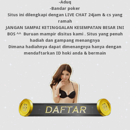
-Aduq
-Bandar poker
Situs ini dilengkapi dengan LIVE CHAT 24jam & cs yang
ramah
JANGAN SAMPAI KETINGGALAN KESEMPATAN BESAR INI
BOS ^^ Buruan mampir disitus kami . Situs yang penuh
hadiah dan gampang menangnya
Dimana hadiahnya dapat dimenangnya hanya dengan
mendaftarkan ID hoki anda & bermain