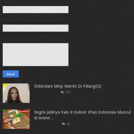
Name
Email
*
Message
*
Didandani Mirip Mantis Di PelangQQ
161
Begini Jadinya Kalo 8 Kuliner Khas Indonesia Muncul
di Anime ..
42