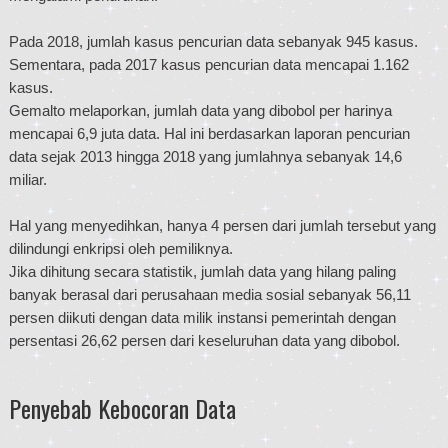
Pada 2018, jumlah kasus pencurian data sebanyak 945 kasus.
Sementara, pada 2017 kasus pencurian data mencapai 1.162
kasus.
Gemalto melaporkan, jumlah data yang dibobol per harinya
mencapai 6,9 juta data. Hal ini berdasarkan laporan pencurian
data sejak 2013 hingga 2018 yang jumlahnya sebanyak 14,6
miliar.
Hal yang menyedihkan, hanya 4 persen dari jumlah tersebut yang
dilindungi enkripsi oleh pemiliknya.
Jika dihitung secara statistik, jumlah data yang hilang paling
banyak berasal dari perusahaan media sosial sebanyak 56,11
persen diikuti dengan data milik instansi pemerintah dengan
persentasi 26,62 persen dari keseluruhan data yang dibobol.
Penyebab Kebocoran Data