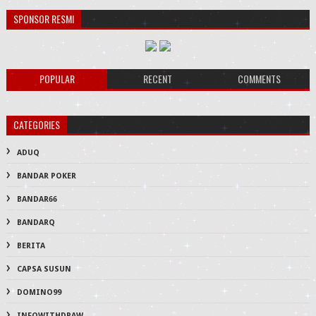
SPONSOR RESMI
POPULAR
RECENT
COMMENTS
CATEGORIES
ADUQ
BANDAR POKER
BANDAR66
BANDARQ
BERITA
CAPSA SUSUN
DOMINO99
INFOWITHDRAW