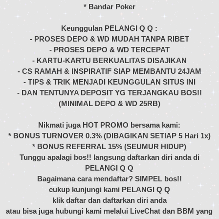
* Bandar Poker
Keunggulan PELANGI Q Q :
- PROSES DEPO & WD MUDAH TANPA RIBET
- PROSES DEPO & WD TERCEPAT
- KARTU-KARTU BERKUALITAS DISAJIKAN
- CS RAMAH & INSPIRATIF SIAP MEMBANTU 24JAM
- TIPS & TRIK MENJADI KEUNGGULAN SITUS INI
- DAN TENTUNYA DEPOSIT YG TERJANGKAU BOS!!
(MINIMAL DEPO & WD 25RB)
Nikmati juga HOT PROMO bersama kami:
* BONUS TURNOVER 0.3% (DIBAGIKAN SETIAP 5 Hari 1x)
* BONUS REFERRAL 15% (SEUMUR HIDUP)
Tunggu apalagi bos!! langsung daftarkan diri anda di
PELANGI Q Q
Bagaimana cara mendaftar? SIMPEL bos!!
cukup kunjungi kami PELANGI Q Q
klik daftar dan daftarkan diri anda
atau bisa juga hubungi kami melalui LiveChat dan BBM yang