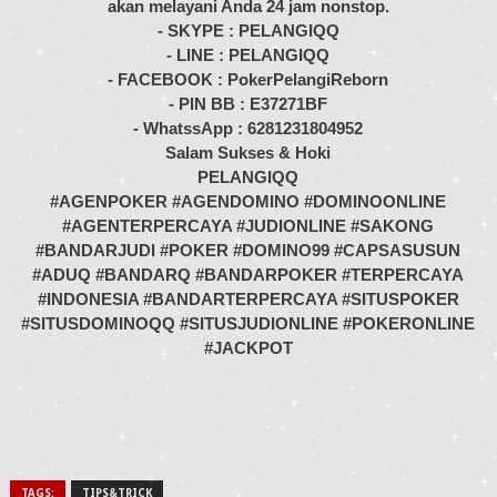
akan melayani Anda 24 jam nonstop.
- SKYPE : PELANGIQQ
- LINE : PELANGIQQ
- FACEBOOK : PokerPelangiReborn
- PIN BB : E37271BF
- WhatssApp : 6281231804952
Salam Sukses & Hoki
PELANGIQQ
#AGENPOKER #AGENDOMINO #DOMINOONLINE
#AGENTERPERCAYA #JUDIONLINE #SAKONG
#BANDARJUDI #POKER #DOMINO99 #CAPSASUSUN
#ADUQ #BANDARQ #BANDARPOKER #TERPERCAYA
#INDONESIA #BANDARTERPERCAYA #SITUSPOKER
#SITUSDOMINOQQ #SITUSJUDIONLINE #POKERONLINE
#JACKPOT
TAGS:
TIPS&TRICK