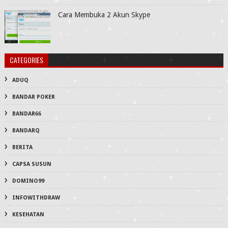
Cara Membuka 2 Akun Skype
CATEGORIES
ADUQ
BANDAR POKER
BANDAR66
BANDARQ
BERITA
CAPSA SUSUN
DOMINO99
INFOWITHDRAW
KESEHATAN