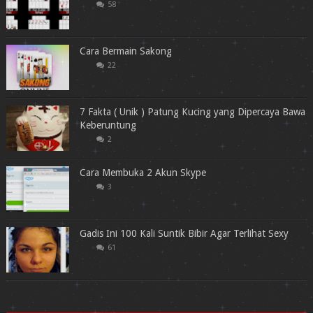
58
Cara Bermain Sakong
22
7 Fakta ( Unik ) Patung Kucing yang Dipercaya Bawa
Keberuntung
2
Cara Membuka 2 Akun Skype
3
Gadis Ini 100 Kali Suntik Bibir Agar Terlihat Sexy
61