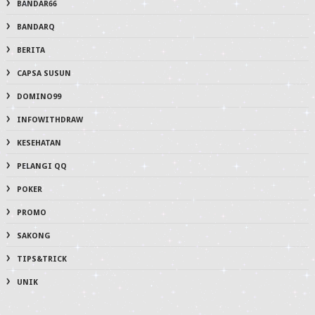
BANDAR66
BANDARQ
BERITA
CAPSA SUSUN
DOMINO99
INFOWITHDRAW
KESEHATAN
PELANGI QQ
POKER
PROMO
SAKONG
TIPS&TRICK
UNIK