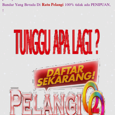
Ratu Pelangi
Bandar Yang Berada Di
100% tidak ada PENIPUAN,
!