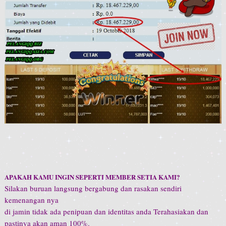
APAKAH KAMU INGIN SEPERTI MEMBER SETIA KAMI?
Silakan buruan langsung bergabung dan rasakan sendiri
kemenangan nya
di jamin tidak ada penipuan dan identitas anda Terahasiakan dan
pastinya akan aman 100%.