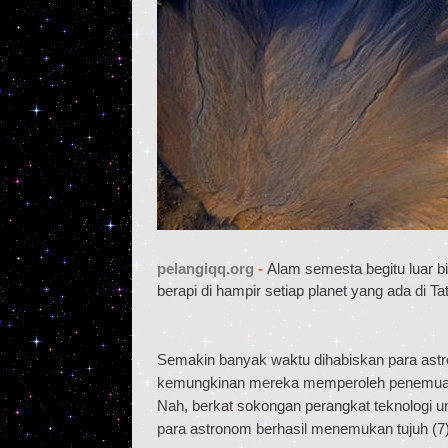
pelangiqq.org
-
Alam semesta begitu luar b
berapi di hampir setiap planet yang ada di Ta
Semakin banyak waktu dihabiskan para astro
kemungkinan mereka memperoleh penemua
Nah, berkat sokongan perangkat teknologi u
para astronom berhasil menemukan tujuh (7)