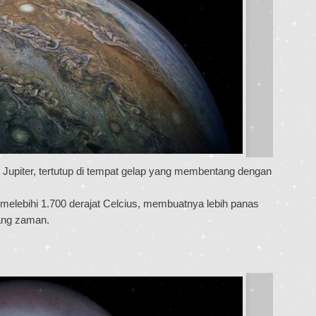
lan Jupiter, tertutup di tempat gelap yang membentang dengan
 melebihi 1.700 derajat Celcius, membuatnya lebih panas
ang zaman.