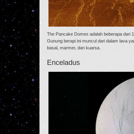
The Pancake Domes adalah beberapa dari 1.6
Gunung berapi ini muncul dari dalam lava y
basal, marmer, dan kuarsa.
Enceladus