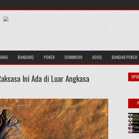
AR66
BANDARQ
POKER
DOMINO99
ADUQ
BANDAR POKER
Raksasa Ini Ada di Luar Angkasa
SPO