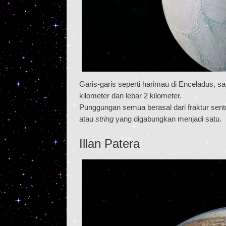
Garis-garis seperti harimau di Enceladus, s
kilometer dan lebar 2 kilometer.
Punggungan semua berasal dari fraktur sentr
atau
string
yang digabungkan menjadi satu.
Illan Patera