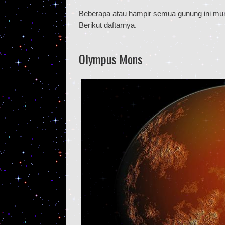
Beberapa atau hampir semua gunung ini mu
Berikut daftarnya.
Olympus Mons