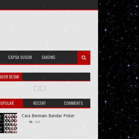
CAPSA SUSUN
SAKONG
NSOR RESMI
POPULAR
RECENT
COMMENTS
Cara Bermain Bandar Poker
169