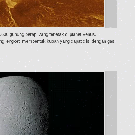
00 gunung berapi yang terletak di planet Venus.
ang lengket, membentuk kubah yang dapat diisi dengan gas,