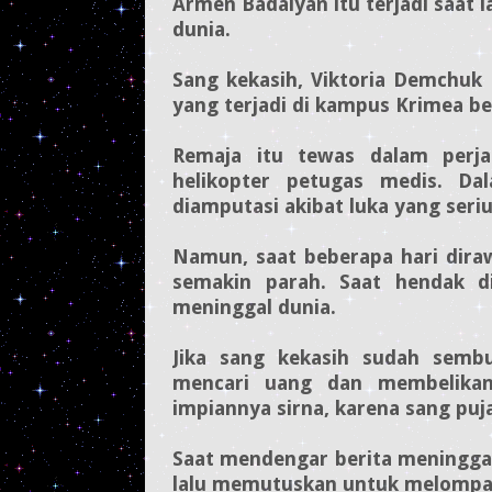
Armen Badalyan itu terjadi saat
dunia.
Sang kekasih, Viktoria Demchuk
yang terjadi di kampus Krimea be
Remaja itu tewas dalam perj
helikopter petugas medis. Dal
diamputasi akibat luka yang seriu
Namun, saat beberapa hari diraw
semakin parah. Saat hendak d
meninggal dunia.
Jika sang kekasih sudah semb
mencari uang dan membelikan
impiannya sirna, karena sang puja
Saat mendengar berita meninggaln
lalu memutuskan untuk melompat