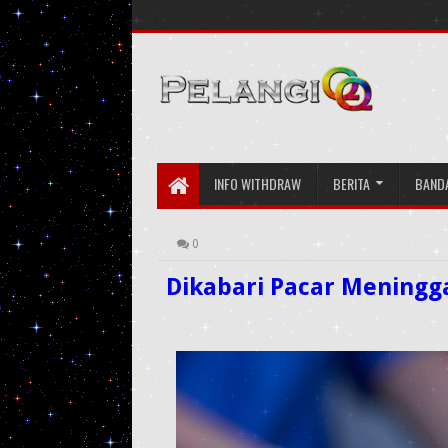
INFO WITHDRAW
BERITA
BAND
0
Dikabari Pacar Meningga