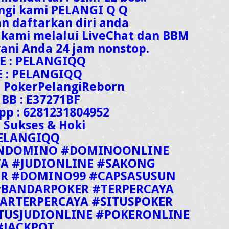
ngi kami PELANGI Q Q
an daftarkan diri anda
 kami melalui LiveChat dan BBM
ani Anda 24 jam nonstop.
PE : PELANGIQQ
E : PELANGIQQ
: PokerPelangiReborn
 BB : E37271BF
pp : 6281231804952
 Sukses & Hoki
ELANGIQQ
ENDOMINO #DOMINOONLINE
A #JUDIONLINE #SAKONG
ER #DOMINO99 #CAPSASUSUN
BANDARPOKER #TERPERCAYA
ARTERPERCAYA #SITUSPOKER
TUSJUDIONLINE #POKERONLINE
#JACKPOT