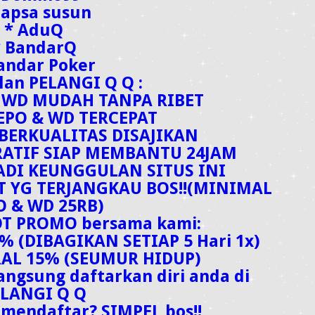
Capsa susun
* AduQ
* BandarQ
andar Poker
an PELANGI Q Q :
& WD MUDAH TANPA RIBET
DEPO & WD TERCEPAT
 BERKUALITAS DISAJIKAN
IRATIF SIAP MEMBANTU 24JAM
JADI KEUNGGULAN SITUS INI
T YG TERJANGKAU BOS!!(MINIMAL
O & WD 25RB)
OT PROMO bersama kami:
 (DIBAGIKAN SETIAP 5 Hari 1x)
RAL 15% (SEUMUR HIDUP)
langsung daftarkan diri anda di
ELANGI Q Q
mendaftar? SIMPEL bos!!