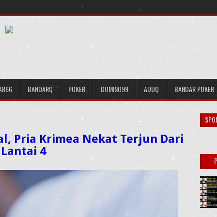
AR66
BANDARQ
POKER
DOMINO99
ADUQ
BANDAR POKER
SPO
l, Pria Krimea Nekat Terjun Dari
Lantai 4