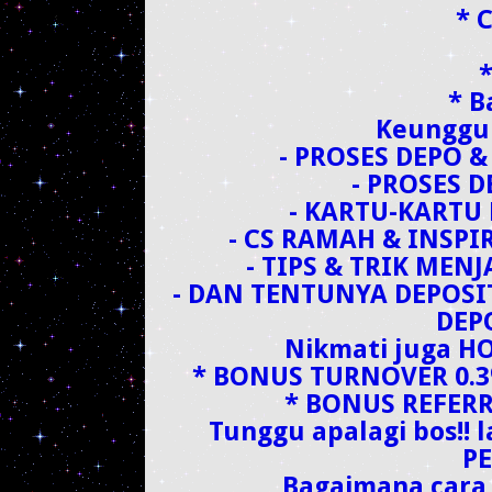
* 
* B
Keunggul
- PROSES DEPO 
- PROSES 
- KARTU-KARTU
- CS RAMAH & INSP
- TIPS & TRIK MEN
- DAN TENTUNYA DEPOSI
DEP
Nikmati juga H
* BONUS TURNOVER 0.3%
* BONUS REFER
Tunggu apalagi bos!! 
P
Bagaimana cara 