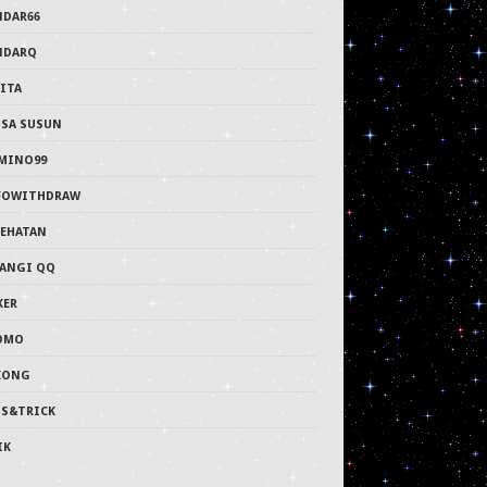
NDAR66
NDARQ
ITA
PSA SUSUN
MINO99
FOWITHDRAW
SEHATAN
LANGI QQ
KER
OMO
KONG
PS&TRICK
IK