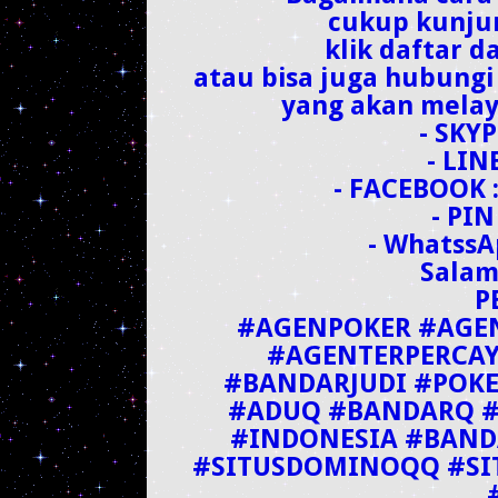
cukup kunju
klik daftar d
atau bisa juga hubungi
yang akan melay
- SKY
- LIN
- FACEBOOK 
- PIN
- WhatssA
Salam
P
#AGENPOKER #AG
#AGENTERPERCAY
#BANDARJUDI #POK
#ADUQ #BANDARQ #
#INDONESIA #BAND
#SITUSDOMINOQQ #SI