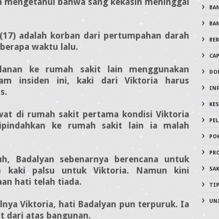
 ia mengetahui bahwa sang kekasih meninggal
BA
BA
 (17) adalah korban dari pertumpahan darah
BER
berapa waktu lalu.
CA
alanan ke rumah sakit lain menggunakan
DO
am insiden ini, kaki dari Viktoria harus
IN
s.
KE
at di rumah sakit pertama kondisi Viktoria
PE
ipindahkan ke rumah sakit lain ia malah
PO
PR
uh, Badalyan sebenarnya berencana untuk
 kaki palsu untuk Viktoria. Namun kini
SA
an hati telah tiada.
TI
UN
ya Viktoria, hati Badalyan pun terpuruk. Ia
 dari atas bangunan.