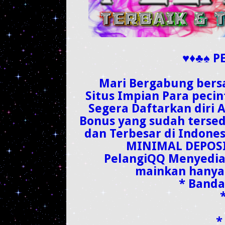
♥♦♣♠ P
Mari Bergabung bersa
Situs Impian Para pecin
Segera Daftarkan diri 
Bonus yang sudah tersed
dan Terbesar di Indone
MINIMAL DEPOSI
PelangiQQ Menyediak
mainkan hanya 
* Band
*