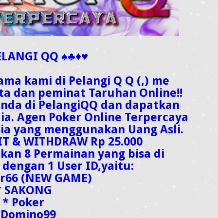
ELANGI QQ ♠♣♦♥
ma kami di Pelangi Q Q (,) me
ta dan peminat Taruhan Online!!
Anda di PelangiQQ dan dapatkan
ia. Agen Poker Online Terpercaya
sia yang menggunakan Uang Asli.
T & WITHDRAW Rp 25.000
an 8 Permainan yang bisa di
dengan 1 User ID,yaitu:
ar66 (NEW GAME)
* SAKONG
* Poker
 Domino99