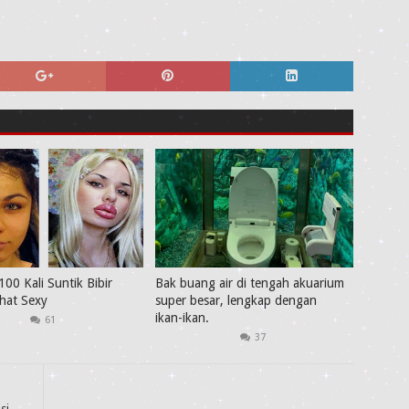
100 Kali Suntik Bibir
Bak buang air di tengah akuarium
ihat Sexy
super besar, lengkap dengan
ikan-ikan.
61
37
si