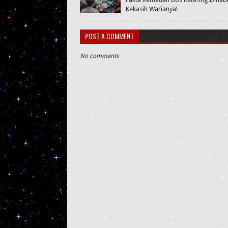
Kekasih Warianya!
POST A COMMENT
No comments