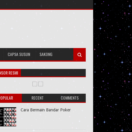
CAPSA SUSUN
SAKONG
NSOR RESMI
POPULAR
RECENT
COMMENTS
Cara Bermain Bandar Poker