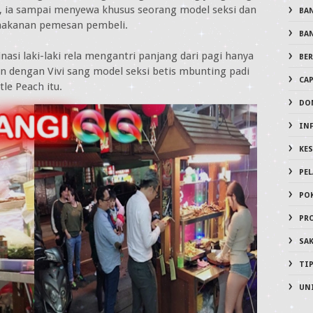
ni, ia sampai menyewa khusus seorang model seksi dan
BA
makanan pemesan pembeli.
BA
asi laki-laki rela mengantri panjang dari pagi hanya
BER
 dengan Vivi sang model seksi betis mbunting padi
CA
tle Peach itu.
DO
IN
KE
PE
PO
PR
SA
TI
UN