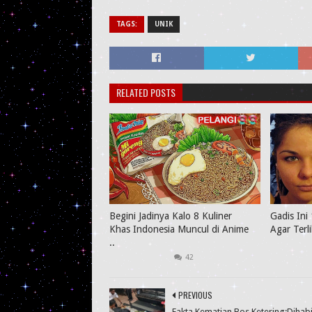
TAGS:
UNIK
RELATED POSTS
Begini Jadinya Kalo 8 Kuliner
Gadis Ini 
Khas Indonesia Muncul di Anime
Agar Terl
..
42
PREVIOUS
Fakta Kematian Bos Ketering:Dihabi