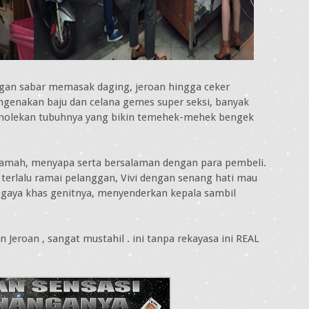
engan sabar memasak daging, jeroan hingga ceker
ngenakan baju dan celana gemes super seksi, banyak
emolekan tubuhnya yang bikin temehek-mehek bengek
 ramah, menyapa serta bersalaman dengan para pembeli.
 terlalu ramai pelanggan, Vivi dengan senang hati mau
n gaya khas genitnya, menyenderkan kepala sambil
 Jeroan , sangat mustahil . ini tanpa rekayasa ini REAL