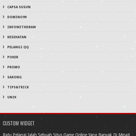
CAPSA SUSUN
DOMINO99
INFOWITHDRAW
KESEHATAN
PELANGI QQ
POKER
PROMO
SAKONG
TIPS&TRICK
UNIK
CUSTOM WIDGET
Ratu Pelangi Ialah Sebuah Situs Game Online Yang Banyak Di Minati