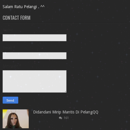
Salam Ratu Pelangi . ^^
CONTACT FORM
Name
Email
*
Message
*
Didandani Mirip Mantis Di PelangQQ
161