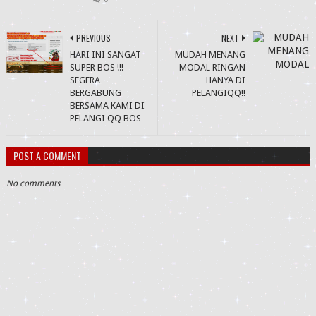
PREVIOUS
NEXT
HARI INI SANGAT
MUDAH MENANG
SUPER BOS !!!
MODAL RINGAN
SEGERA
HANYA DI
BERGABUNG
PELANGIQQ!!
BERSAMA KAMI DI
PELANGI QQ BOS
POST A COMMENT
No comments