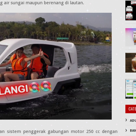
 air sungai maupun berenang di lautan.
CAT
AD
an sistem penggerak gabungan motor 250 cc dengan
BA