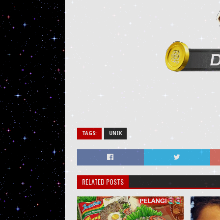
TAGS:
UNIK
RELATED POSTS