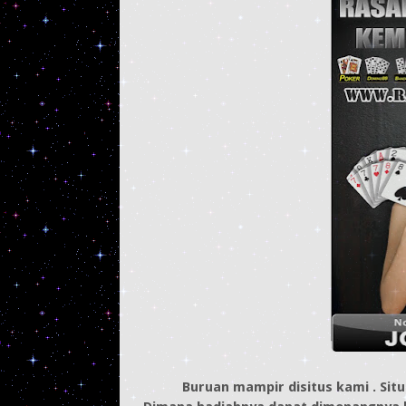
Buruan mampir disitus kami . S