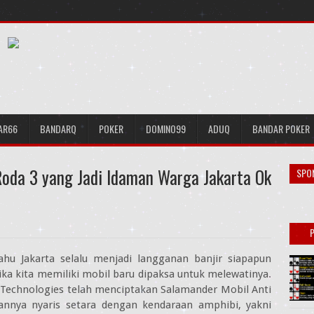
AR66
BANDARQ
POKER
DOMINO99
ADUQ
BANDAR POKER
Roda 3 yang Jadi Idaman Warga Jakarta Ok
SPO
tahu Jakarta selalu menjadi langganan banjir siapapun
ka kita memiliki mobil baru dipaksa untuk melewatinya.
 Technologies telah menciptakan Salamander Mobil Anti
nnya nyaris setara dengan kendaraan amphibi, yakni