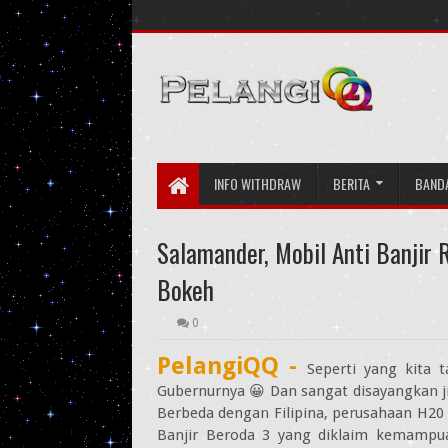
INFO WITHDRAW
BERITA
BAND
Salamander, Mobil Anti Banjir 
Bokeh
0
PelangiQQ -
Seperti yang kita 
Gubernurnya 😀 Dan sangat disayangkan ji
Berbeda dengan Filipina, perusahaan H20
Banjir Beroda 3 yang diklaim kemampua