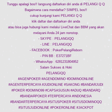
Tunggu apalagi bos!! langsung daftarkan diri anda di PELANGI Q Q
Bagaimana cara mendaftar? SIMPEL bos!!
cukup kunjungi kami PELANGI Q Q
klik daftar dan daftarkan diri anda
atau bisa juga hubungi kami melalui LiveChat dan BBM yang akan
melayani Anda 24 jam nonstop.
- SKYPE : PELANGIQQ
- LINE : PELANGIQQ
- FACEBOOK : PokerPelangiReborn
- PIN BB : E37271BF
- WhatssApp : 6281231804952
Salam Sukses & Hoki
PELANGIQQ
#AGENPOKER #AGENDOMINO #DOMINOONLINE
#AGENTERPERCAYA #JUDIONLINE #SAKONG #BANDARJUDI
#POKER #DOMINO99 #CAPSASUSUN #ADUQ #BANDARQ
#BANDARPOKER #TERPERCAYA #INDONESIA
#BANDARTERPERCAYA #SITUSPOKER #SITUSDOMINOQQ
#SITUSJUDIONLINE #POKERONLINE #JACKPOT