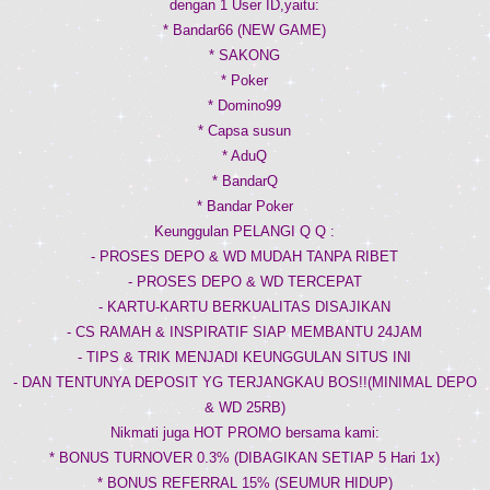
dengan 1 User ID,yaitu:
* Bandar66 (NEW GAME)
* SAKONG
* Poker
* Domino99
* Capsa susun
* AduQ
* BandarQ
* Bandar Poker
Keunggulan PELANGI Q Q :
- PROSES DEPO & WD MUDAH TANPA RIBET
- PROSES DEPO & WD TERCEPAT
- KARTU-KARTU BERKUALITAS DISAJIKAN
- CS RAMAH & INSPIRATIF SIAP MEMBANTU 24JAM
- TIPS & TRIK MENJADI KEUNGGULAN SITUS INI
- DAN TENTUNYA DEPOSIT YG TERJANGKAU BOS!!(MINIMAL DEPO
& WD 25RB)
Nikmati juga HOT PROMO bersama kami:
* BONUS TURNOVER 0.3% (DIBAGIKAN SETIAP 5 Hari 1x)
* BONUS REFERRAL 15% (SEUMUR HIDUP)