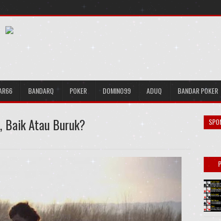
AR66
BANDARQ
POKER
DOMINO99
ADUQ
BANDAR POKER
, Baik Atau Buruk?
SPO