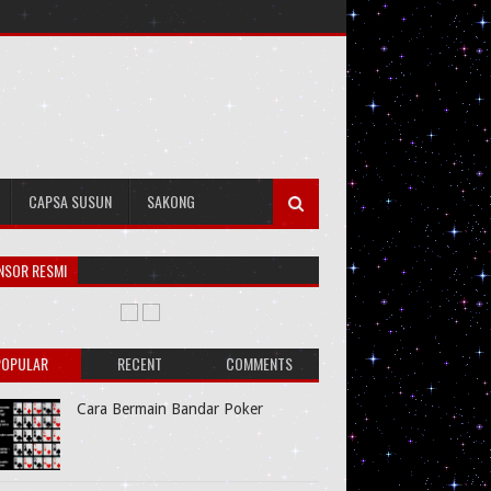
CAPSA SUSUN
SAKONG
NSOR RESMI
POPULAR
RECENT
COMMENTS
Cara Bermain Bandar Poker