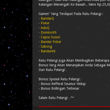
Kalangan Menengah Ke Bawah , Yakni Rp:25,00
Games" Yang Terdapat Pada Ratu Pelangi :
-
BandarQ
-
Poker
-
AduQ
-
Domino99
-
Capsa Susun
-
Bandar Poker
-
Sakong
-
Bandar66
Ratu Pelangi Juga Akan Membagikan Beberapa
Bonus Yang Akan Menanjakan Anda Sebagai 
Dari Ratu Pelangi .
Bonus Spesial Ratu Pelangi :
- Bonus Refferal Seumur Hidup
- Bonus Rollingan Terbesar
Salam Ratu Pelangi . ^^