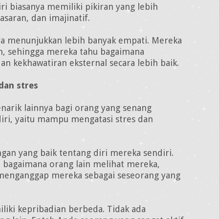
i biasanya memiliki pikiran yang lebih
asaran, dan imajinatif.
anya menunjukkan lebih banyak empati. Mereka
n, sehingga mereka tahu bagaimana
n kekhawatiran eksternal secara lebih baik.
dan stres
arik lainnya bagi orang yang senang
ri, yaitu mampu mengatasi stres dan
gan yang baik tentang diri mereka sendiri.
bagaimana orang lain melihat mereka,
 menganggap mereka sebagai seseorang yang
liki kepribadian berbeda. Tidak ada