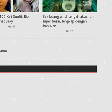
100 Kali Suntik Bibir
Bak buang air di tengah akuarium
ihat Sexy
super besar, lengkap dengan
ikan-ikan.
61
37
 Parno