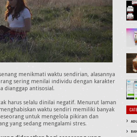
senang menikmati waktu sendirian, alasannya
ang sering menilai individu dengan karakter
na dianggap antisosial.
ak harus selalu dinilai negatif. Menurut laman
, menghabiskan waktu sendiri memiliki banyak
CAT
eseorang untuk mengelola pikiran dan
AD
orang yang sedang mengalami stres.
BA