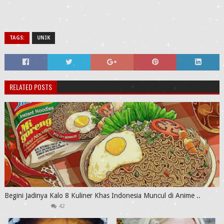
TAGS:
UNIK
RELATED POSTS
Begini Jadinya Kalo 8 Kuliner Khas Indonesia Muncul di Anime ..
42