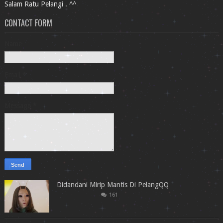
Salam Ratu Pelangi . ^^
CONTACT FORM
Name
Email
*
Message
*
Didandani Mirip Mantis Di PelangQQ
161