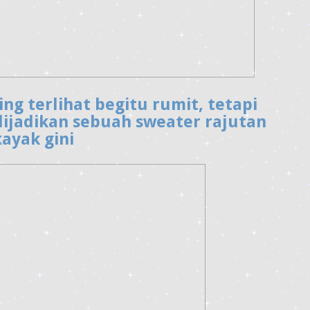
ng terlihat begitu rumit, tetapi
dijadikan sebuah sweater rajutan
kayak gini