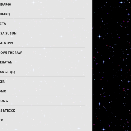
NDAR66
NDARQ
ITA
PSA SUSUN
MINO99
FOWITHDRAW
SEHATAN
LANGI QQ
KER
OMO
KONG
PS&TRICK
IK