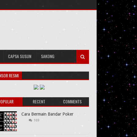
CAPSA SUSUN
SAKONG
NSOR RESMI
POPULAR
RECENT
COMMENTS
Cara Bermain Bandar Poker
169