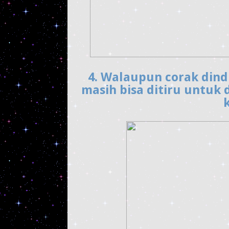
4. Walaupun corak dindi
masih bisa ditiru untuk 