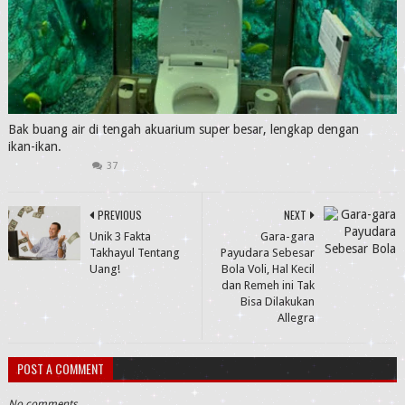
Bak buang air di tengah akuarium super besar, lengkap dengan
ikan-ikan.
37
PREVIOUS
NEXT
Unik 3 Fakta
Gara-gara
Takhayul Tentang
Payudara Sebesar
Uang!
Bola Voli, Hal Kecil
dan Remeh ini Tak
Bisa Dilakukan
Allegra
POST A COMMENT
No comments