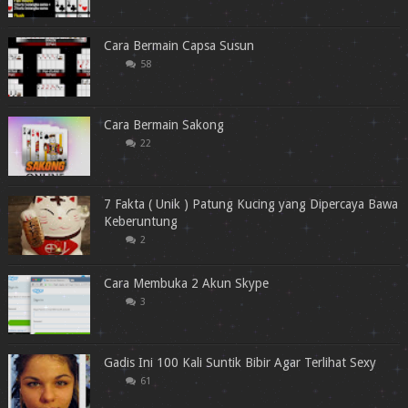
Cara Bermain Capsa Susun
58
Cara Bermain Sakong
22
7 Fakta ( Unik ) Patung Kucing yang Dipercaya Bawa
Keberuntung
2
Cara Membuka 2 Akun Skype
3
Gadis Ini 100 Kali Suntik Bibir Agar Terlihat Sexy
61