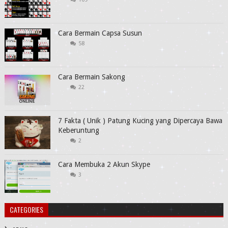
Cara Bermain Capsa Susun
58
Cara Bermain Sakong
22
7 Fakta ( Unik ) Patung Kucing yang Dipercaya Bawa
Keberuntung
2
Cara Membuka 2 Akun Skype
3
CATEGORIES