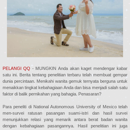
PELANGI QQ
- MUNGKIN Anda akan kaget mendengar kabar
satu ini. Berita tentang penelitian terbaru telah membuat gempar
dunia percintaan. Menikahi wanita gemuk ternyata berguna untuk
menaikkan tingkat kebahagiaan Anda dan bisa menjadi salah satu
faktor di balik pernikahan yang bahagia. Penasaran?
Para peneliti di National Autonomous University of Mexico telah
men-survei ratusan pasangan suami-istri dan hasil survei
menunjukkan relasi yang menarik antara berat badan wanita
dengan kebahagiaan pasangannya. Hasil penelitian ini juga