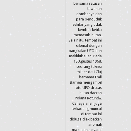
bersama ratusan
kawanan
dombanya dan
para penduduk
sekitar yang tidak
kembali ketika
memasuki hutan.
Selain itu, tempat ini
dikenal dengan
pangkalan UFO dan
makhluk alien. Pada
18 Agustus 1968,
seorang teknisi
militer dari Cluj
bernama Emil
Barnea mengambil
foto UFO di atas
hutan daerah
Poiana Rotundă.
Cahaya aneh juga
terkadang muncul
di tempat ini
diduga diakibatkan
anomali
magnetisme yang