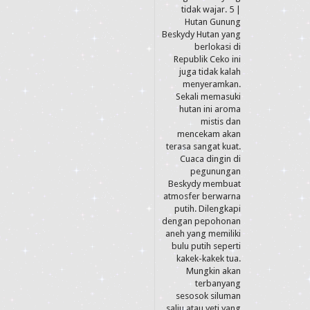
tidak wajar. 5 |
Hutan Gunung
Beskydy Hutan yang
berlokasi di
Republik Ceko ini
juga tidak kalah
menyeramkan.
Sekali memasuki
hutan ini aroma
mistis dan
mencekam akan
terasa sangat kuat.
Cuaca dingin di
pegunungan
Beskydy membuat
atmosfer berwarna
putih. Dilengkapi
dengan pepohonan
aneh yang memiliki
bulu putih seperti
kakek-kakek tua.
Mungkin akan
terbanyang
sesosok siluman
salju atau yeti yang