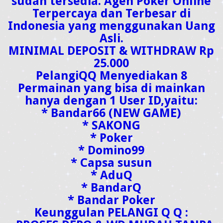
sudah tersedia. Agen Poker Online
Terpercaya dan Terbesar di
Indonesia yang menggunakan Uang
Asli.
MINIMAL DEPOSIT & WITHDRAW Rp
25.000
PelangiQQ Menyediakan 8
Permainan yang bisa di mainkan
hanya dengan 1 User ID,yaitu:
* Bandar66 (NEW GAME)
* SAKONG
* Poker
* Domino99
* Capsa susun
* AduQ
* BandarQ
* Bandar Poker
Keunggulan PELANGI Q Q :