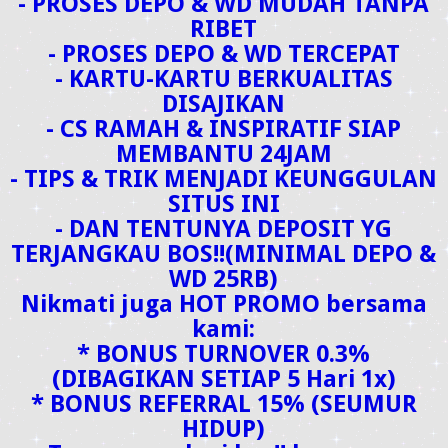
- PROSES DEPO & WD MUDAH TANPA
RIBET
- PROSES DEPO & WD TERCEPAT
- KARTU-KARTU BERKUALITAS
DISAJIKAN
- CS RAMAH & INSPIRATIF SIAP
MEMBANTU 24JAM
- TIPS & TRIK MENJADI KEUNGGULAN
SITUS INI
- DAN TENTUNYA DEPOSIT YG
TERJANGKAU BOS!!(MINIMAL DEPO &
WD 25RB)
Nikmati juga HOT PROMO bersama
kami:
* BONUS TURNOVER 0.3%
(DIBAGIKAN SETIAP 5 Hari 1x)
* BONUS REFERRAL 15% (SEUMUR
HIDUP)