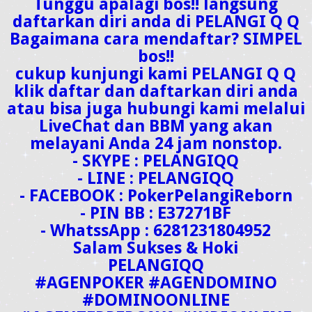
Tunggu apalagi bos!! langsung
daftarkan diri anda di PELANGI Q Q
Bagaimana cara mendaftar? SIMPEL
bos!!
cukup kunjungi kami PELANGI Q Q
klik daftar dan daftarkan diri anda
atau bisa juga hubungi kami melalui
LiveChat dan BBM yang akan
melayani Anda 24 jam nonstop.
- SKYPE : PELANGIQQ
- LINE : PELANGIQQ
- FACEBOOK : PokerPelangiReborn
- PIN BB : E37271BF
- WhatssApp : 6281231804952
Salam Sukses & Hoki
PELANGIQQ
#AGENPOKER #AGENDOMINO
#DOMINOONLINE