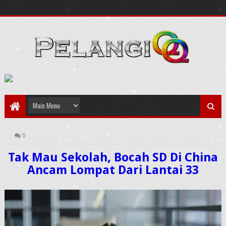
0
Tak Mau Sekolah, Bocah SD Di China
Ancam Lompat Dari Lantai 33