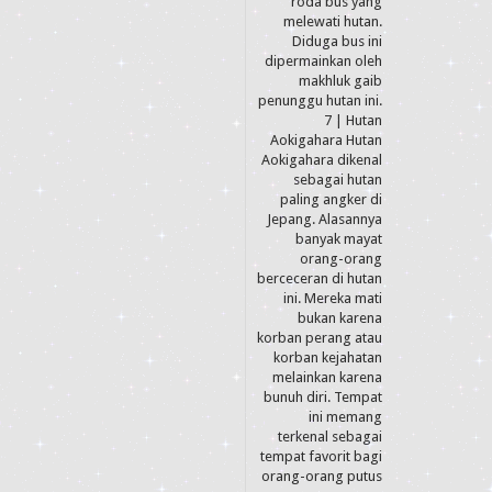
roda bus yang
melewati hutan.
Diduga bus ini
dipermainkan oleh
makhluk gaib
penunggu hutan ini.
7 | Hutan
Aokigahara Hutan
Aokigahara dikenal
sebagai hutan
paling angker di
Jepang. Alasannya
banyak mayat
orang-orang
berceceran di hutan
ini. Mereka mati
bukan karena
korban perang atau
korban kejahatan
melainkan karena
bunuh diri. Tempat
ini memang
terkenal sebagai
tempat favorit bagi
orang-orang putus