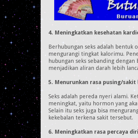
4. Meningkatkan kesehatan kard
Berhubungan seks adalah bentuk 
mengurangi tingkat kalorimu. Pen
hubungan seks sebanding dengan ber
menjadikan aliran darah lebih lanc
5. Menurunkan rasa pusing/sakit 
Seks adalah pereda nyeri alami. Ket
meningkat, yaitu hormon yang ak
Selain itu seks juga bisa menguran
kekebalan terkena sakit tersebut.
6. Meningkatkan rasa percaya diri