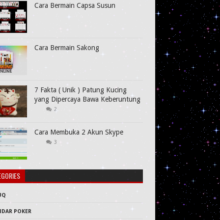
Cara Bermain Capsa Susun
Cara Bermain Sakong
7 Fakta ( Unik ) Patung Kucing
yang Dipercaya Bawa Keberuntung
2
Cara Membuka 2 Akun Skype
3
EGORIES
UQ
NDAR POKER