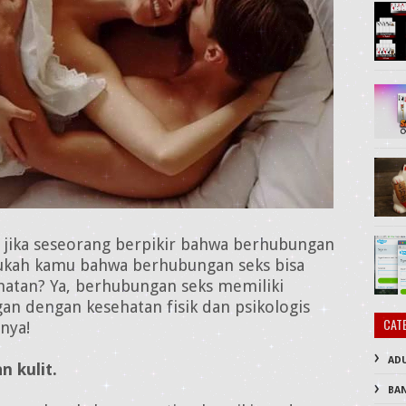
 jika seseorang berpikir bahwa berhubungan
hukah kamu bahwa berhubungan seks bisa
tan? Ya, berhubungan seks memiliki
n dengan kesehatan fisik dan psikologis
CAT
anya!
AD
n kulit.
BA