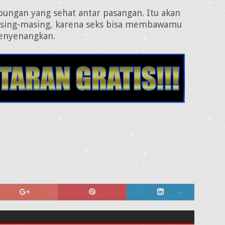
ungan yang sehat antar pasangan. Itu akan
asing-masing, karena seks bisa membawamu
menyenangkan.