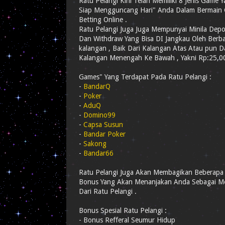
Ratu Pelangi Kini Telah Memiliki 8 Jenis Game 
Siap Mengguncang Hari" Anda Dalam Bermain
Betting Online .
Ratu Pelangi Juga Juga Mempunyai Minila Depo
Dan Withdraw Yang Bisa DI Jangkau Oleh Berb
kalangan , Baik Dari Kalangan Atas Atau pun D
Kalangan Menengah Ke Bawah , Yakni Rp:25,00
Games" Yang Terdapat Pada Ratu Pelangi :
-
BandarQ
-
Poker
-
AduQ
-
Domino99
-
Capsa Susun
-
Bandar Poker
-
Sakong
-
Bandar66
Ratu Pelangi Juga Akan Membagikan Beberapa
Bonus Yang Akan Menanjakan Anda Sebagai 
Dari Ratu Pelangi .
Bonus Spesial Ratu Pelangi :
- Bonus Refferal Seumur Hidup