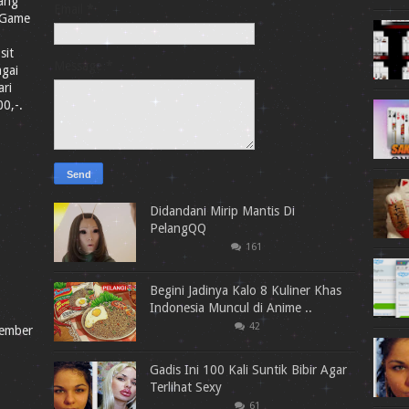
Yang
Email
*
 Game
sit
Message
*
agai
ari
0,-.
Didandani Mirip Mantis Di
PelangQQ
161
Begini Jadinya Kalo 8 Kuliner Khas
Indonesia Muncul di Anime ..
42
Member
Gadis Ini 100 Kali Suntik Bibir Agar
Terlihat Sexy
61