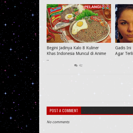
Begini Jadinya Kalo 8 Kuliner
Gadis Ini 
Khas Indonesia Muncul di Anime
Agar Terl
..
42
POST A COMMENT
No comments