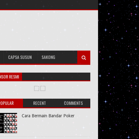
CAPSA SUSUN
SAKONG
NSOR RESMI
POPULAR
RECENT
COMMENTS
Cara Bermain Bandar Poker