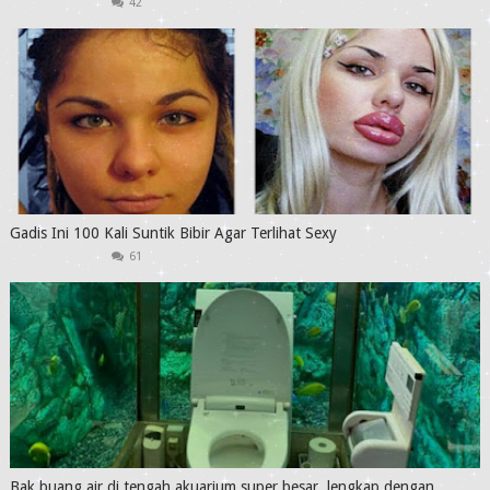
42
Gadis Ini 100 Kali Suntik Bibir Agar Terlihat Sexy
61
Bak buang air di tengah akuarium super besar, lengkap dengan