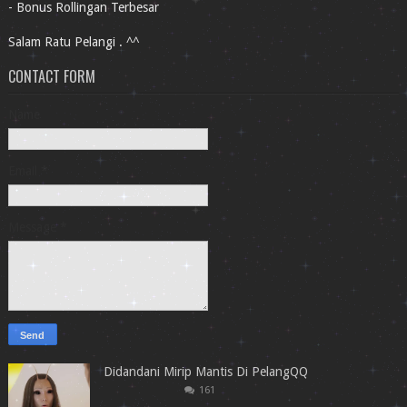
- Bonus Rollingan Terbesar
Salam Ratu Pelangi . ^^
CONTACT FORM
Name
Email
*
Message
*
Didandani Mirip Mantis Di PelangQQ
161